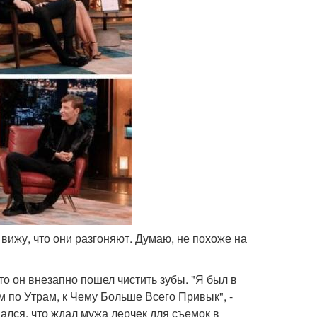
я вижу, что они разгоняют. Думаю, не похоже на
о он внезапно пошел чистить зубы. "Я был в
 по Утрам, к Чему Больше Всего Привык", -
ался, что ждал мужа лерчек для съемок в