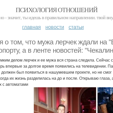
ПСИХОЛОГИЯ ОТНОШЕНИЙ
но - значит, ты идешь в правильном направлении. твой вн
главная
новости
статьи
я о том, что мужа лерчек ждали на "
опорту, а в ленте новостей: "Чекалин
омким делом лерчек и ее мужа вся страна следила. Сейчас 
ерь впервые за долгое время появились на телевидении. Па
 должен был появиться в нашумевшем проекте, но не смог и
когда их жизнь разделилась на до и после. Открываю глаза, 
х с автоматами