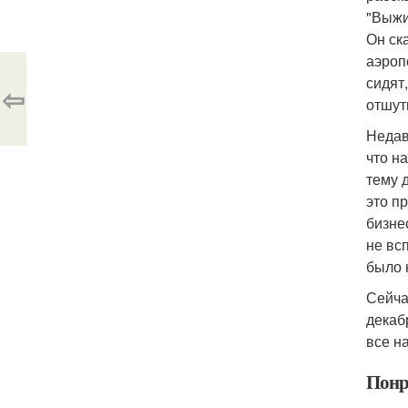
"Выжи
Он ск
аэроп
сидят
⇦
отшут
Недав
что н
тему 
это п
бизне
не вс
было 
Сейча
декаб
все н
Понр