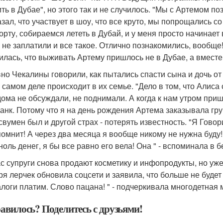
ть в Дубае", но этого так и не случилось. "Мы с Артемом по
азал, что участвует в шоу, что все круто, мы попрощались с
орту, собираемся лететь в Дубай, и у меня просто начинает
, не заплатили и все такое. Отлично познакомились, вообще!
илась, что выживать Артему пришлось не в Дубае, а вместе
но Чекалины говорили, как пытались спасти сына и дочь от 
а самом деле происходит в их семье. "Дело в том, что Алиса 
дома не обсуждали, не поднимали. А когда к нам утром пришл
ранк. Потому что я на день рождения Артема заказывала гру
свумен был и другой страх - потерять известность. "Я Говор
помнит! А через два месяца я вообще никому не нужна буду!
ноль денег, я бы все равно его вела! Она " - вспоминала в
с супруги снова продают косметику и инфопродукты, но уже
ря лерчек обновила соцсети и заявила, что больше не буде
алоги платим. Слово пацана! " - подчеркивала многодетная 
авилось? Поделитесь с друзьями!