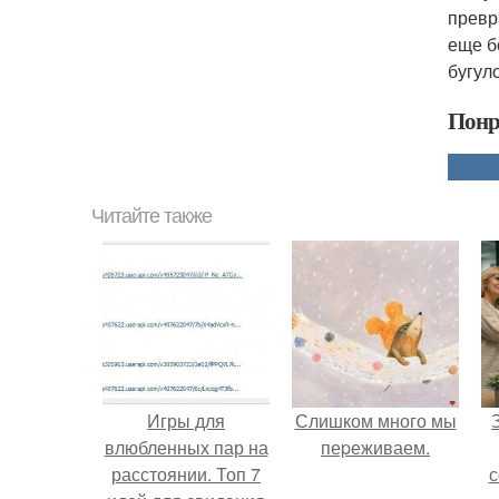
превр
еще б
бугул
Понр
Читайте также
Игры для
Слишком много мы
влюбленных пар на
пеpеживаем.
расстоянии. Топ 7
с