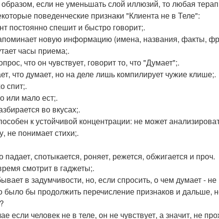
 образом, если не уменьшать слой иллюзий, то любая тера
екоторые поведенческие признаки "Клиента не в Теле":
ент постоянно спешит и быстро говорит;.
запоминает новую информацию (имена, названия, факты, фра
утает часы приема;.
опрос, что он чувствует, говорит то, что "Думает";.
ает, что думает, но на деле лишь компилирует чужие клише;.
о спит;.
о или мало ест;.
азбирается во вкусах;.
способен к устойчивой концентрации: не может анализироват
, не понимает стихи;.
о падает, спотыкается, роняет, режется, обжигается и проч.
 время смотрит в гаджеты;.
бывает в задумчивости, но, если спросить, о чем думает - не
 было бы продолжить перечисление признаков и дальше, но,
и?
ае если человек не в теле, он не чувствует, а значит, не пр