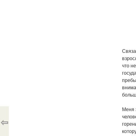
Связа
взрос
что н
госуд
пребы
внима
больш
Меня 
челов
⇦
горени
котор