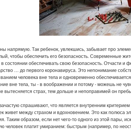
ны напрямую. Так ребенок, увлекшись, забывает про элеме
лый, чтобы обеспечить его безопасность. Современные жит
е в состоянии обеспечивать свою безопасность. Отчасти и 
арство … до первого коронавируса. Это непонимание собс
ванием человека вне тела и одновременно обеспечивается и
ние вне тела, ты - в воображении и потому - можешь не чув
е вытесняется страх, тем дольше и непоправимей он пребы
зачастую спрашивают, что является внутренним критерием т
ек живет между страхом и вдохновением. Это как полюса э
я. Таким образом, если нет чего-то одного из этой пары, иск
ую человек платит умиранием: быстрым (например, по неос