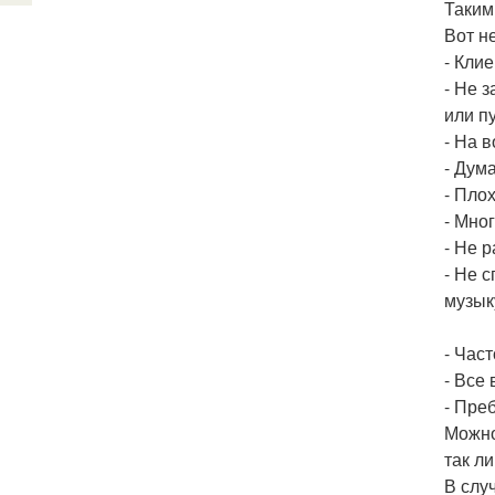
Таким
Вот н
- Кли
- Не 
или п
- На в
- Дум
- Плох
- Мног
- Не р
- Не 
музыку
- Част
- Все
- Пре
Можно
так л
В случ