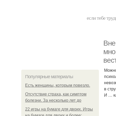
если тебе труд
Вне
мно
вес
Можно
психо
Популярные материалы
невоз
Есть женщины, которым повезло.
в стр
Отсутствие страха, как симптом
И … к
болезни. За несколько лет до
22 игры на бумаге для двоих. Игры
на бумаге для двоих и более: