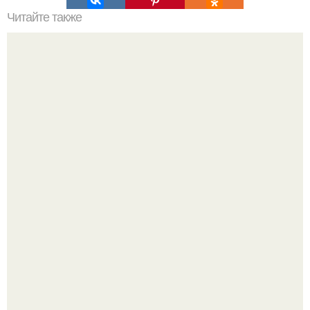
Читайте также
Мужчина потягивается при разговоре с женщиной. Как
по жестам понять, что мужчина влюблен?
Нефтяной кризис 1973 года и трагическая судьба короля