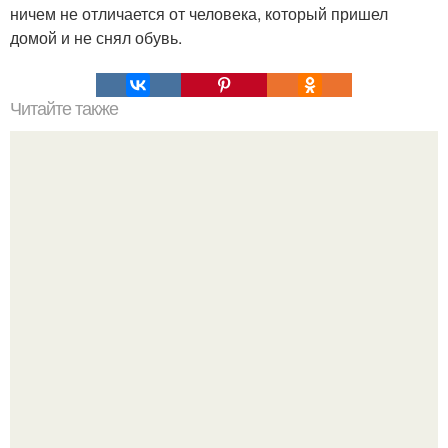
ничем не отличается от человека, который пришел
домой и не снял обувь.
Читайте также
Что означает знак в смс переписке. Что означает
несколько полукруглых скобочек в конце предложения?