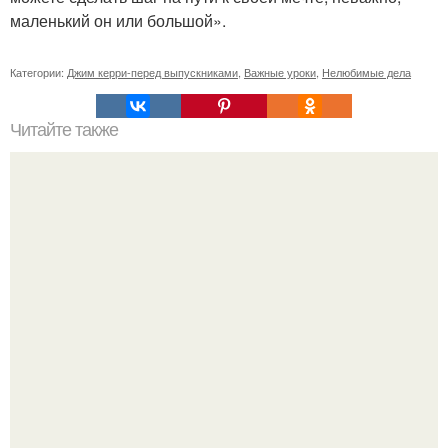
маленький он или большой».
Категории:
Джим керри-перед выпускниками
,
Важные уроки
,
Нелюбимые дела
Читайте также
Знаки внимания. Невербальные знаки внимания.