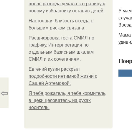
после развода уехала за границу к
У мам
новому избраннику оставив детей.
случа
Hacтоящая близость всегда с
Звезд
большим риском связана.
Мама 
Расшифровка теста СМИЛ по
удиви
графику. Интерпретация по
отдельным базисным шкалам
Понр
СМИЛ и их сочетаниям.
Евгений кузин раскрыл
подробности интимной жизни с
Сашей Артемовой.
⇦
Я тебя рожатель, я тебя кормитель,
в щёки целователь, на руках
носитель.