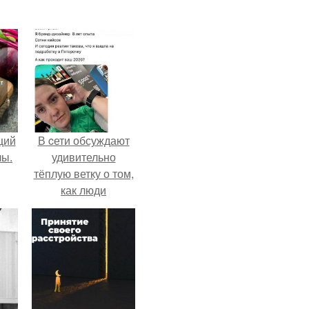
щий
В cети обсуждают
лы.
удивительно
тёплую ветку о том,
как люди
адаптируются к
новым реалиям.