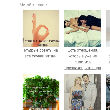
Читайте также
Мудрые советы на
Есть отношения,
все случаи жизни.
которые уже не
спасти: 6
признаков, что пора
перестать
бороться.