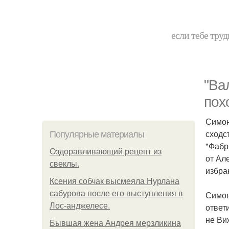
если тебе труд
"Ва
пох
Симон
сходс
Популярные материалы
"Фабр
Оздоравливающий рецепт из
от Ал
свеклы.
избра
Ксения собчак высмеяла Нурлана
сабурова после его выступления в
Симон
Лос-анджелесе.
ответ
не Ви
Бывшая жена Андрея мерзликина