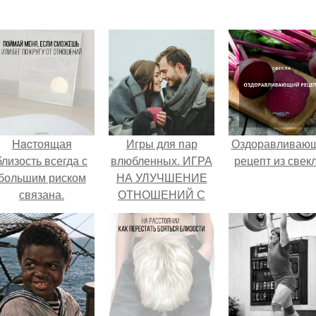
Hacтоящая
Игры для пар
Оздоравливаю
близость всегда с
влюбленных. ИГРА
рецепт из свек
большим риском
НА УЛУЧШЕНИЕ
связана.
ОТНОШЕНИЙ С
ЛЮБИМЫМ