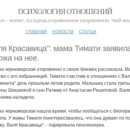
ПСИХОЛОГИЯ ОТНОШЕНИЙ
но - значит, ты идешь в правильном направлении. твой вн
главная
новости
статьи
ля Красавица": мама Тимати заявила
ожа на нее.
а черноморская откровенно о своих близких рассказала. 
тво с его избранницей. Тимати счастлив в отношениях с Ва
иканта" дочь прошлым летом родила. Малышка стала третьи
ены Шишковой и сын Ратмир от Анастасии Решетовой. Вале
нника наладила.
а черноморская нашла время, чтобы пообщаться с блогера
ила. У мамы Тимати поинтересовались, что она думает по по
жу, Валя Красавица", - парировала пенсионерка.