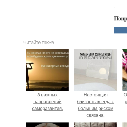
.
Понр
Читайте также
8 важных
Hacтоящая
О
направлений
близость всегда с
р
саморазвития.
большим риском
связана.