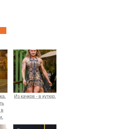
ка.
Из качков - в кутюр.
ть
 в
и.