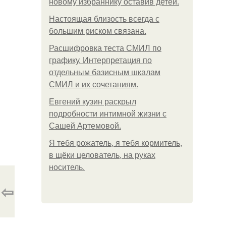
новому избраннику оставив детей.
Hacтоящая близость всегда с
большим риском связана.
Расшифровка теста СМИЛ по
графику. Интерпретация по
отдельным базисным шкалам
СМИЛ и их сочетаниям.
Евгений кузин раскрыл
подробности интимной жизни с
Сашей Артемовой.
Я тебя рожатель, я тебя кормитель,
в щёки целователь, на руках
носитель.
⇦