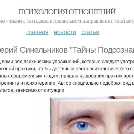
ПСИХОЛОГИЯ ОТНОШЕНИЙ
но - значит, ты идешь в правильном направлении. твой вн
главная
новости
статьи
ерий Синельников "Тайны Подсознан
 вами ряд психических упражнений, которые следует употре
иозной практики, чтобы достичь особого психологического 
пных современным людям, пришла из древних практик восто
тренинга и психотерапии. Автор специально подобрал ряд 
ьтатов, зависимо от ситуации