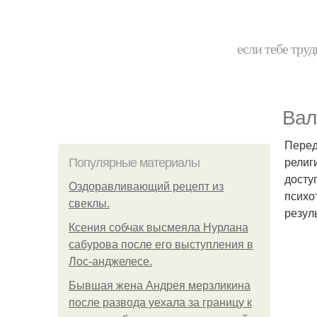
если тебе труд
Вал
Перед
религ
Популярные материалы
досту
Оздоравливающий рецепт из
психо
свеклы.
резул
Ксения собчак высмеяла Нурлана
сабурова после его выступления в
Лос-анджелесе.
Бывшая жена Андрея мерзликина
после развода уехала за границу к