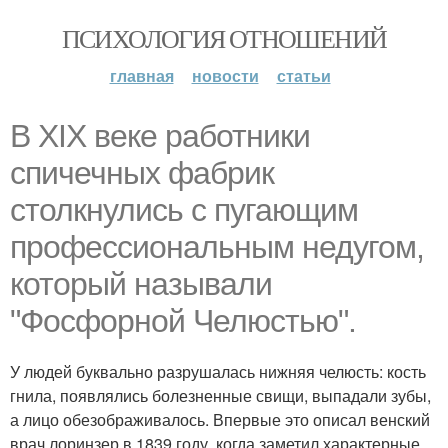
ПСИХОЛОГИЯ ОТНОШЕНИЙ
главная
новости
статьи
В XIX веке работники
спичечных фабрик
столкнулись с пугающим
профессиональным недугом,
который называли
"Фосфорной Челюстью".
У людей буквально разрушалась нижняя челюсть: кость
гнила, появлялись болезненные свищи, выпадали зубы,
а лицо обезображивалось. Впервые это описал венский
врач лоринзер в 1839 году, когда заметил характерные