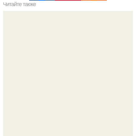
Читайте также
Как часто нужно заниматься сексом для того, чтобы.
Секс после 45: почему желание может исчезать и как это
изменить.