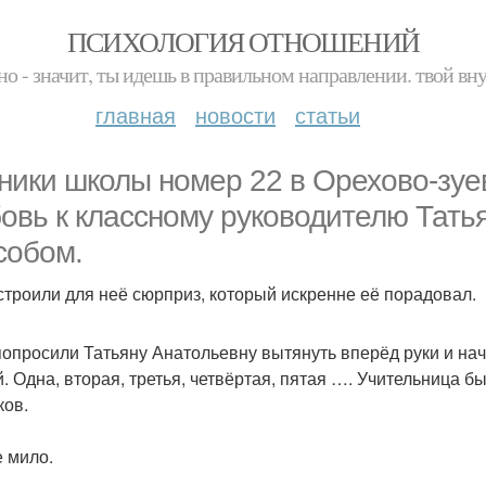
ПСИХОЛОГИЯ ОТНОШЕНИЙ
но - значит, ты идешь в правильном направлении. твой вн
главная
новости
статьи
ники школы номер 22 в Орехово-зу
овь к классному руководителю Тат
собом.
строили для неё сюрприз, который искренне её порадовал.
попросили Татьяну Анатольевну вытянуть вперёд руки и нач
й. Одна, вторая, третья, четвёртая, пятая …. Учительница 
ков.
е мило.