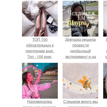
ТОП 100
Девушка решила
обязательных к
провести
прочтению книг.
необычный
Топ - 100 книг,
эксперимент и на
которые нужно
протяжении 30
прочитать, чтобы
дней питалась
понимать себя и
одной шаурмой.
других.
Напоминалка:
Слишком много мы