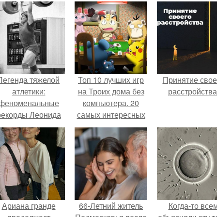
Легенда тяжелой
Топ 10 лучших игр
Принятие свое
атлетики:
на Троих дома без
расстройства
феноменальные
компьютера. 20
рекорды Леонида
самых интересных
Тараненко.
игр для компании
Ариана гранде
66-Летний житель
Когда-то все