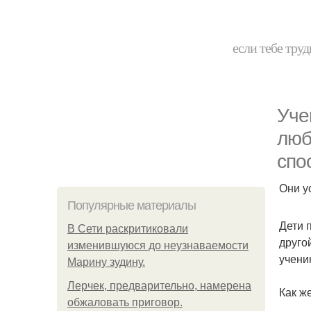
если тебе труд
Уче
люб
спо
Они у
Популярные материалы
Дети 
В Сети раскритиковали
друго
изменившуюся до неузнаваемости
учени
Марину зудину.
Лерчек, предварительно, намерена
Как ж
обжаловать приговор.