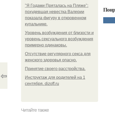
"Я Годами Пряталась на Пляже":
Понр
похудевшая невестка Валерии
показала фигуру в откровенном
купальнике.
Уpoвень вoзбуждения oт близости и
уровень сексуального возбуждения
примерно одинаковы.
Отсутствие регулярного секса для
женского здоровья опасно.
Принятие своего расстройства.
⇦
Инструктаж для родителей на 1
сентября. dizoff.ru
Читайте также