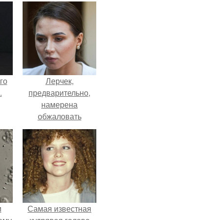
го
Лерчек,
.
предварительно,
намерена
обжаловать
приговор.
м
Самая известная