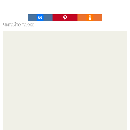
Читайте также
Топ 10 лучших игр на Троих дома без компьютера. 20
самых интересных игр для компании