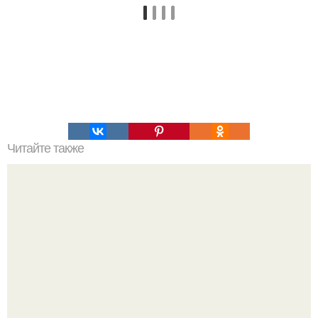
Читайте также
Игры для влюбленных пар на расстоянии. Топ 7 идей
для свидания на расстоянии