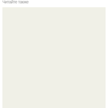
Читайте также
Как стать хитрой женщиной. 70 способов стать
женственнее
Напоминалка: привычка замечать хорошее даже в
самые серые дни - это не очередная сказка из книг по