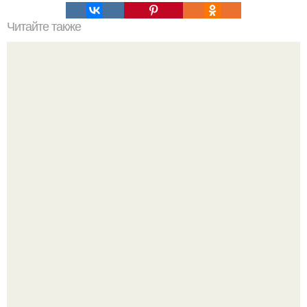
Читайте также
Ношение кольца на безымянном пальце. Безымянный
палец – любовь и творчество
Евгений финаев не был на пляже в момент удара