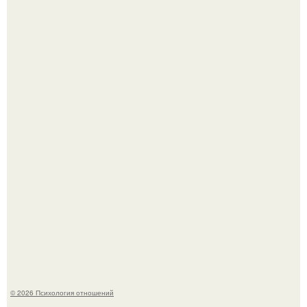
Мужчина пришёл искать любовницу и принёс семейное
портфолио.
Денежное дерево - рецепты для здоровья.
© 2026 Психология отношений