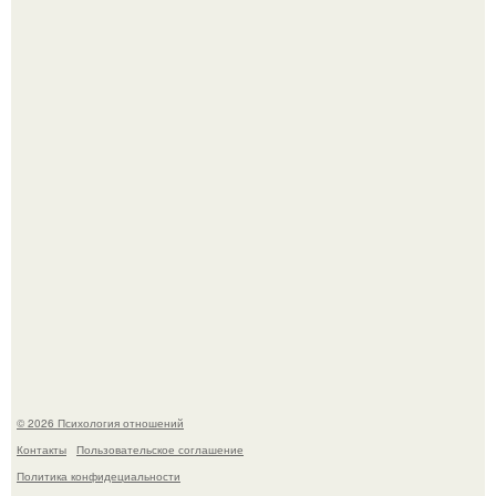
После расставания парень пришёл к девушке домой и
потребовал вернуть всё, что когда-либо ей дарил.
Денежное дерево - рецепты для здоровья.
© 2026 Психология отношений
Контакты
Пользовательское соглашение
Политика конфидециальности