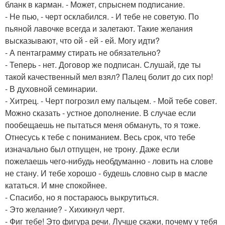
бланк в карман. - Может, спрыснем подписание.
- Не пью, - черт осклабился. - И тебе не советую. По
пьяной лавочке всегда и залетают. Такие желания
высказывают, что ой - ей - ей. Могу идти?
- А пентаграмму стирать не обязательно?
- Теперь - нет. Договор же подписан. Слушай, где ты
такой качественный мел взял? Палец болит до сих пор!
- В духовной семинарии.
- Хитрец. - Черт погрозил ему пальцем. - Мой тебе совет.
Можно сказать - устное дополнение. В случае если
пообещаешь не пытаться меня обмануть, то я тоже.
Отнесусь к тебе с пониманием. Весь срок, что тебе
изначально был отпущен, не трону. Даже если
пожелаешь чего-нибудь необдуманно - ловить на слове
не стану. И тебе хорошо - будешь словно сыр в масле
кататься. И мне спокойнее.
- Спасибо, но я постараюсь выкрутиться.
- Это желание? - Хихикнул черт.
- Фиг тебе! Это фигура речи. Лучше скажи, почему у тебя