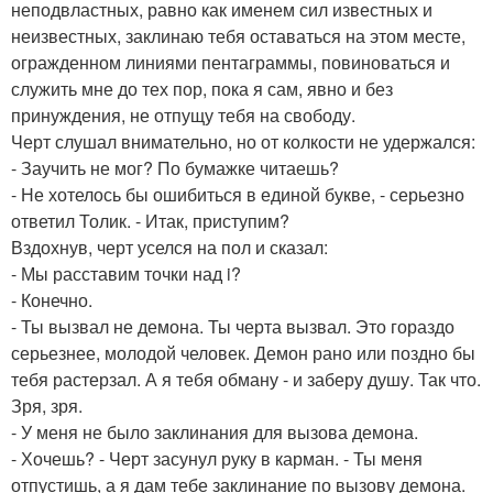
неподвластных, равно как именем сил известных и
неизвестных, заклинаю тебя оставаться на этом месте,
огражденном линиями пентаграммы, повиноваться и
служить мне до тех пор, пока я сам, явно и без
принуждения, не отпущу тебя на свободу.
Черт слушал внимательно, но от колкости не удержался:
- Заучить не мог? По бумажке читаешь?
- Не хотелось бы ошибиться в единой букве, - серьезно
ответил Толик. - Итак, приступим?
Вздохнув, черт уселся на пол и сказал:
- Мы расставим точки над i?
- Конечно.
- Ты вызвал не демона. Ты черта вызвал. Это гораздо
серьезнее, молодой человек. Демон рано или поздно бы
тебя растерзал. А я тебя обману - и заберу душу. Так что.
Зря, зря.
- У меня не было заклинания для вызова демона.
- Хочешь? - Черт засунул руку в карман. - Ты меня
отпустишь, а я дам тебе заклинание по вызову демона.