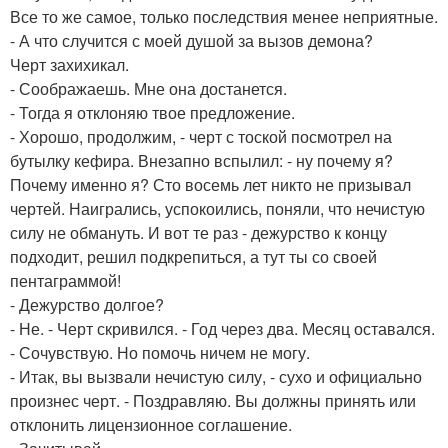
Все то же самое, только последствия менее неприятные.
- А что случится с моей душой за вызов демона?
Черт захихикал.
- Соображаешь. Мне она достанется.
- Тогда я отклоняю твое предложение.
- Хорошо, продолжим, - черт с тоской посмотрел на
бутылку кефира. Внезапно вспылил: - ну почему я?
Почему именно я? Сто восемь лет никто не призывал
чертей. Наигрались, успокоились, поняли, что нечистую
силу не обмануть. И вот те раз - дежурство к концу
подходит, решил подкрепиться, а тут ты со своей
пентаграммой!
- Дежурство долгое?
- Не. - Черт скривился. - Год через два. Месяц оставался.
- Сочувствую. Но помочь ничем не могу.
- Итак, вы вызвали нечистую силу, - сухо и официально
произнес черт. - Поздравляю. Вы должны принять или
отклонить лицензионное соглашение.