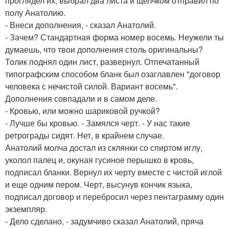
проглядел их, выбрал два листа и щелчком отправил по
полу Анатолию.
- Внеси дополнения, - сказал Анатолий.
- Зачем? Стандартная форма номер восемь. Неужели ты
думаешь, что твои дополнения столь оригинальны?
Толик поднял один лист, развернул. Отпечатанный
типографским способом бланк был озаглавлен "договор
человека с нечистой силой. Вариант восемь".
Дополнения совпадали и в самом деле.
- Кровью, или можно шариковой ручкой?
- Лучше бы кровью. - Замялся черт. - У нас такие
ретрограды сидят. Нет, в крайнем случае.
Анатолий молча достал из склянки со спиртом иглу,
уколол палец и, окуная гусиное перышко в кровь,
подписал бланки. Вернул их черту вместе с чистой иглой
и еще одним пером. Черт, высунув кончик языка,
подписал договор и перебросил через пентаграмму один
экземпляр.
- Дело сделано, - задумчиво сказал Анатолий, пряча