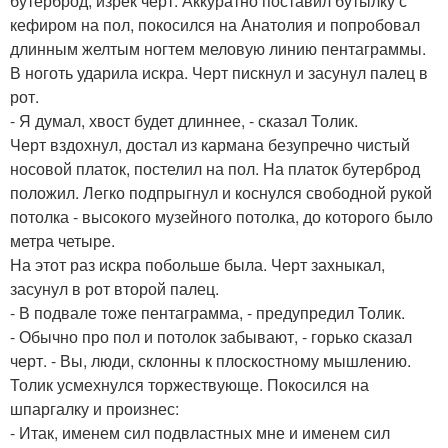
бутерброд, изрек черт. Аккуратно поставил бутылку с
кефиром на пол, покосился на Анатолия и попробовал
длинным желтым ногтем меловую линию пентаграммы.
В ноготь ударила искра. Черт пискнул и засунул палец в
рот.
- Я думал, хвост будет длиннее, - сказал Толик.
Черт вздохнул, достал из кармана безупречно чистый
носовой платок, постелил на пол. На платок бутерброд
положил. Легко подпрыгнул и коснулся свободной рукой
потолка - высокого музейного потолка, до которого было
метра четыре.
На этот раз искра побольше была. Черт захныкал,
засунул в рот второй палец.
- В подвале тоже пентаграмма, - предупредил Толик.
- Обычно про пол и потолок забывают, - горько сказал
черт. - Вы, люди, склонны к плоскостному мышлению.
Толик усмехнулся торжествующе. Покосился на
шпаргалку и произнес:
- Итак, именем сил подвластных мне и именем сил