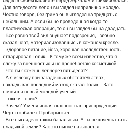
сидел в своем кабинете перед зеркалом и гримировался.
Для пятидесяти лет он выглядел неприлично молодо.
Честно говоря, без грима он выглядел на тридцать с
небольшим. А если бы не проведенная когда-то
пластическая операция, то он выглядел бы на двадцать.
- Все равно твой вид внушает подозрения, - злобно
сказал черт, материализовавшись в кожаном кресле.
- Здоровое питание, йога, хорошая наследственность, -
отпарировал Толик. - К тому же всем известно, что я
слежу за внешностью и не пренебрегаю косметикой.
- Что ты скажешь лет через пятьдесят?
- А я исчезну при загадочных обстоятельствах, -
накладывая последний мазок, сказал Толик. - Зато
появится новый молодой ученый.
- Тоже историк?
- Зачем? У меня явная склонность к юриспруденции.
Черт сгорбился. Пробормотал:
- Все выглядело таким банальным. А ты не хочешь стать
владыкой земли? Как это нынче называется.