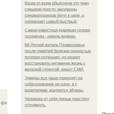
Когда-то всем объясняли эту тему
слишком просто: миллионы
сперматозоидов бегут к цели, а
побеждает самый быстрый.
Самая известная кудрявая голова
голливуда - николь кидман.
66-Летний житель Подмосковья
после тяжёлой болезни полностью
потерял потенцию, но решил
восстановить интимную жизнь с
молодой супругой, пишут СМИ.
Зумеры все чаще приходят на
собеседования не одни, а с
родителями, жалуются эйчары.
Человека от себя проще простого
⇦
оттолкнуть.
Проце