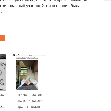
локированный участок. Хотя операция была
ь.
ис
Билет против
материнского
ьба
права: нижняя