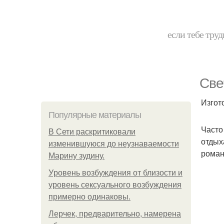
если тебе труд
Све
Изгот
Популярные материалы
Часто
В Сети раскритиковали
отдых
изменившуюся до неузнаваемости
роман
Марину зудину.
Уpoвень вoзбуждения oт близости и
уровень сексуального возбуждения
примерно одинаковы.
Лерчек, предварительно, намерена