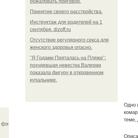
обжаловать приговор.
Принятие своего расстройства.
Инструктаж для родителей на 1
сентября. dizoff.ru
Отсутствие регулярного секса для
женского здоровья опасно.
"Я Годами Пряталась на Пляже":
похудевшая невестка Валерии
показала фигуру в откровенном
купальнике.
Одно 
комар
теме,
⇦
Описа