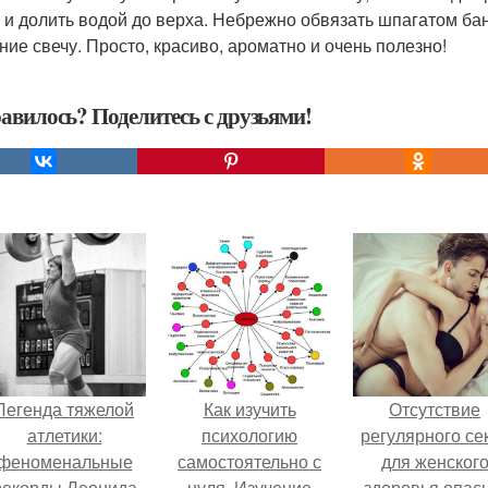
 и долить водой до верха. Небрежно обвязать шпагатом бан
ние свечу. Просто, красиво, ароматно и очень полезно!
авилось? Поделитесь с друзьями!
Легенда тяжелой
Как изучить
Отсутствие
атлетики:
психологию
регулярного се
феноменальные
самостоятельно с
для женског
рекорды Леонида
нуля. Изучение
здоровья опасн