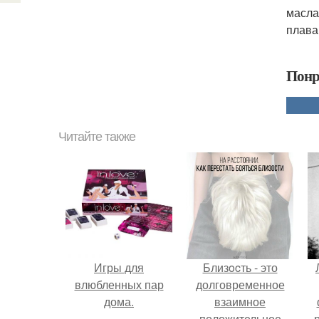
масла
плава
Понр
Читайте также
Игры для
Близocть - это
влюбленных пар
долговременное
дома.
взаимное
положительное