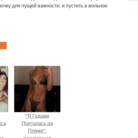
очку для пущей важности, и пустить в вольное
"Я Годами
кса
Пряталась на
о
Пляже":
о.
похудевшая