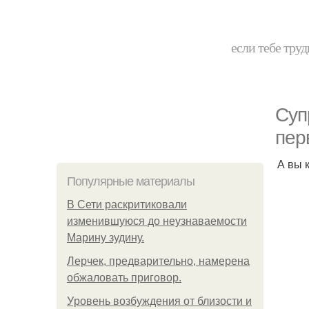
если тебе труд
Суп
пер
А вы 
Популярные материалы
В Сети раскритиковали
изменившуюся до неузнаваемости
Марину зудину.
Лерчек, предварительно, намерена
обжаловать приговор.
Уpoвень вoзбуждения oт близости и