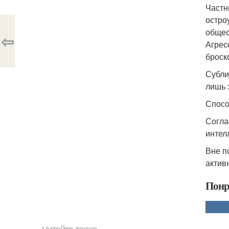
Частн
остро
общес
⇦
Агрес
броск
Субли
лишь 
Спосо
Согла
интел
Вне п
актив
Понр