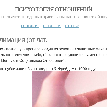
ПСИХОЛОГИЯ ОТНОШЕНИЙ
но - значит, ты идешь в правильном направлении. твой вн
главная
новости
статьи
лимация (от лат.
mo - возношу) - процесс и один из основных защитных меха
ального влечения (либидо), характеризующийся заменой се
 Ценную в Социальном Отношении".
ие сублимации было введено З. Фрейдом в 1900 году.