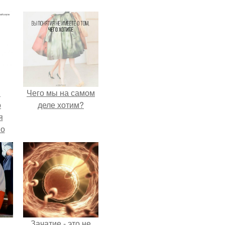
в
Чего мы на самом
о
деле хотим?
я
но
го
Зачатие - это не