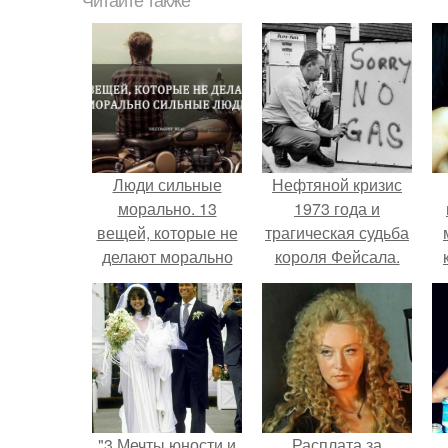
Читайте также
Люди сильные
Нефтяной кризис
морально. 13
1973 года и
вещей, которые не
трагическая судьба
делают морально
короля Фейсала.
сильные люди
"3 Мечты юности и
Расплата за