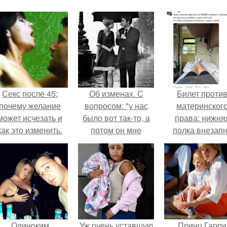
Секс после 45:
Об изменах. С
Билет проти
почему желание
вопросом: "у нас
материнског
может исчезать и
было вот так-то, а
права: нижня
как это изменить.
потом он мне
полка внезап
изменил, она мне
нашла законно
изменила.
владельца.
Одиноким
Уж очень уставшую
Принц Гарри