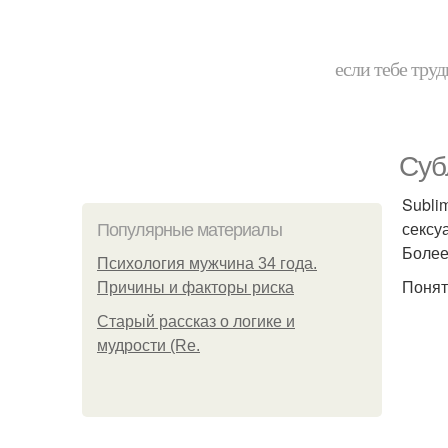
если тебе труд
Суб
Subli
сексу
Популярные материалы
Более
Психология мужчина 34 года.
Понят
Причины и факторы риска
Старый рассказ о логике и
мудрости (Re.