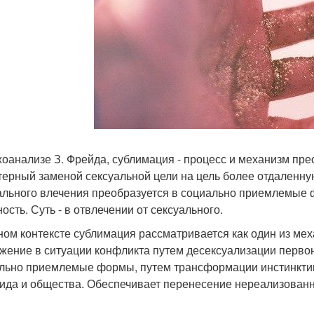
хоанализе З. Фрейда, сублимация - процесс и механизм пре
терный заменой сексуальной цели на цель более отдаленну
ального влечения преобразуется в социально приемлемые ф
ость. Суть - в отвлечении от сексуального.
ном контексте сублимация рассматривается как один из м
жение в ситуации конфликта путем десексуализации перво
льно приемлемые формы, путем трансформации инстинкти
ида и общества. Обеспечивает перенесение нереализованной