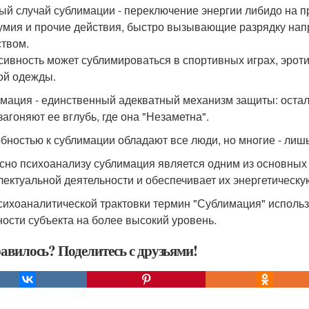
ый случай сублимации - переключение энергии либидо на пр
умия и прочие действия, быстро вызывающие разрядку на
твом.
сивность может сублимироваться в спортивных играх, эроти
ой одежды.
мация - единственный адекватный механизм защиты: остал
загоняют ее вглубь, где она "Незаметна".
бностью к сублимации обладают все люди, но многие - лишь
сно психоанализу сублимация является одним из основных 
лектуальной деятельности и обеспечивает их энергетическу
сихоаналитической трактовки термин "Сублимация" исполь
ности субъекта на более высокий уровень.
авилось? Поделитесь с друзьями!