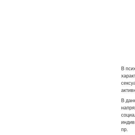
В пси
харак
сексу
активн
В дан
напря
социа
индив
пр.