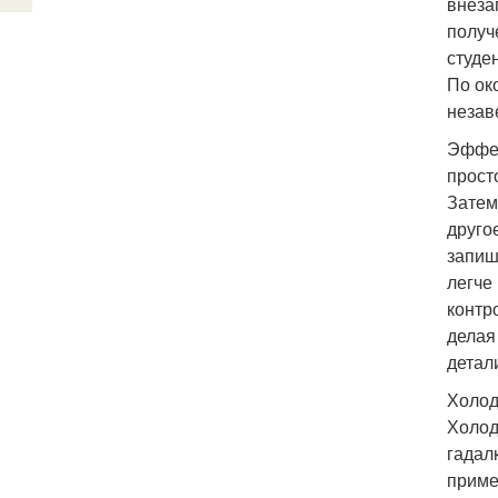
внеза
получ
студе
По ок
незав
Эффек
прост
Затем
друго
запиш
легче 
контр
делая
детали
Холод
Холод
гадал
приме