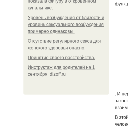
показала фигуру в откровенном
функц
купальнике.
Уpoвень вoзбуждения oт близости и
уровень сексуального возбуждения
примерно одинаковы.
Отсутствие регулярного секса для
женского здоровья опасно.
Принятие своего расстройства.
Инструктаж для родителей на 1
сентября. dizoff.ru
. И н
закон
взаим
В это
челов