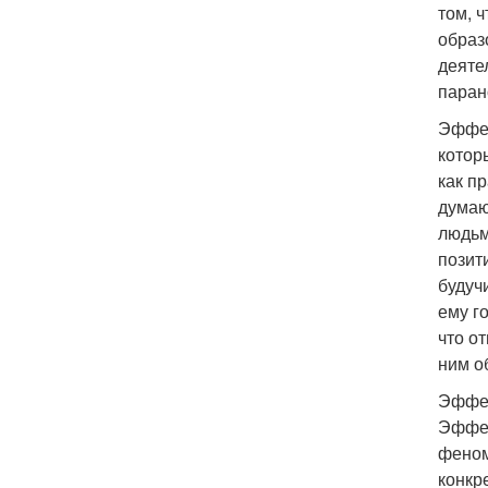
том, 
образ
деяте
паран
Эффек
котор
как п
думаю
людьм
позит
будуч
ему г
что о
ним о
Эффек
Эффек
феном
конкр