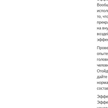
Вообщ
испол
то, ч
прекр
на вн
возде
эффек
Прове
опыте
голов
челов
Отойд
дайте
норма
соста
Эффек
Эффек
ценов