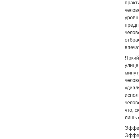
практ
челов
уровн
предп
челов
отбра
впеча
Яркий
улице 
минут
челов
удивл
испол
челов
что, с
лишь 
Эффек
Эффек