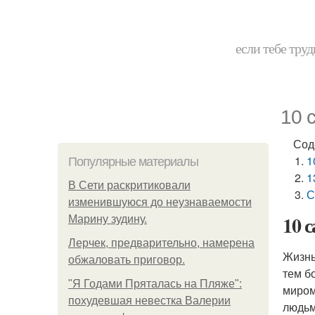
если тебе труд
10 
Сод
1
Популярные материалы
1
В Сети раскритиковали
С
изменившуюся до неузнаваемости
10 
Марину зудину.
Лерчек, предварительно, намерена
Жизнь
обжаловать приговор.
тем б
"Я Годами Пряталась на Пляже":
миром
похудевшая невестка Валерии
людьм