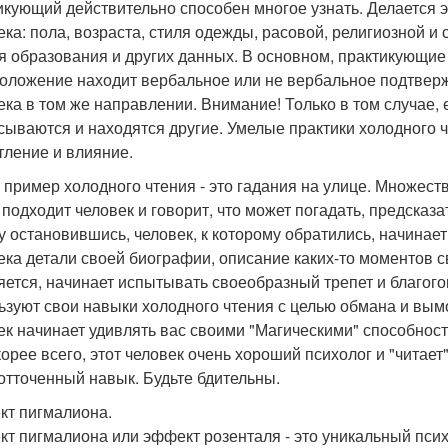
икующий действительно способен многое узнать. Делается 
ека: пола, возраста, стиля одежды, расовой, религиозной и
я образования и других данных. В основном, практикующие
оложение находит вербальное или не вербальное подтвер
ека в том же направлении. Внимание! Только в том случае, 
сываются и находятся другие. Умелые практики холодного ч
тление и влияние.
 пример холодного чтения - это гадания на улице. Множеств
подходит человек и говорит, что может погадать, предсказать
у остановившись, человек, к которому обратились, начина
ека детали своей биографии, описание каких-то моментов с
яется, начинает испытывать своеобразный трепет и благог
ьзуют свои навыки холодного чтения с целью обмана и вым
ек начинает удивлять вас своими "Магическими" способност
корее всего, этот человек очень хороший психолог и "читает" 
отточенный навык. Будьте бдительны.
т пигмалиона.
т пигмалиона или эффект розенталя - это уникальный пси