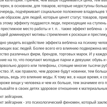
терен, в основном, для товаров, которые недоступны больши
очередь, подчёркивает социальное положение владельцев 
ым образом, для людей, которые ценят статус товаров, при
а этому эффекту поддаются люди, переходящие на ступень 
 престижное место работы и т. п. . также эффект веблена - 
юдей доминируют мотивы стремления к роскоши и престижу
дно увидеть воздействие эффекта веблена на психику чело
ающих вас людей. Более всего его влиянию подвержена м
ество различных фирм, брендов, торговых марок. И у каждо
ние на то, что покупают молодые парни и девушки: обувь и
 довольно дорого или телефоны, стоящие многие тысячи ру
ство. И, как правило, чем дороже будут новинки, тем больш
аешь, ведь это влияние моды. К тому же, в наше время, к 
ороже вещи у человека и чем их больше, тем значимее его 
тывайте в своих детях здоровое отношение к материальны
т зейгарник.
т зейгарник - это психологический феномен, который заклю