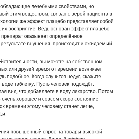
е обладающее лечебными свойствами, но
мый этим веществом, связан с верой пациента в
сихологии же эффект плацебо представляет собой
на их восприятие. Ведь основан эффект плацебо
о препарат оказывает определённое
 в результате внушения, происходит и ожидаемый
ействительности, вы можете на собственном
ных или друзей время от времени возникает
ь подобное. Когда случится недуг, скажите
 воде таблетку. Пусть человек подождёт.
лая вид, что добавляете в воду лекарство. Потом
о очень хорошее и совсем скоро состояние
ок времени этому человеку станет легче,
ды.
рения повышенный спрос на товары высокой
ыше на товары спрос. Данный эффект