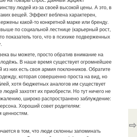
нству людей из-за своей высокой цены. А это, в
таких вещей. Эффект веблена характерен,
вержены какой-то конкретной марке или бренду.
выше по социальной лестнице (карьерный рост,
это показатель того, что в психике подверженных
.
века вы можете, просто обратив внимание на
олодёжь. В наше время существует огромнейшее
й из них есть своя армия поклонников. Обратите
 одежду, которая совершенно проста на вид, но
блей, хотя бюджетных аналогов им существует
е людей захотят их приобрести. Но тут ничего не
сожалению, широко распространено заблуждение:
персона. Хороший совет родителям:
м ценностям.
⇨
чается в том, что люди склонны запоминать