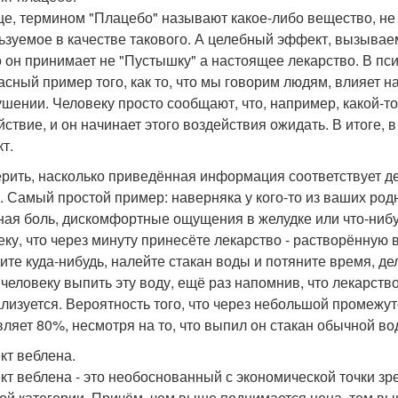
е, термином "Плацебо" называют какое-либо вещество, н
ьзуемое в качестве такового. А целебный эффект, вызывае
то он принимает не "Пустышку" а настоящее лекарство. В п
асный пример того, как то, что мы говорим людям, влияет 
ушении. Человеку просто сообщают, что, например, какой-т
йствие, и он начинает этого воздействия ожидать. В итоге,
т.
рить, насколько приведённая информация соответствует д
. Самый простой пример: наверняка у кого-то из ваших род
ная боль, дискомфортные ощущения в желудке или что-нибуд
еку, что через минуту принесёте лекарство - растворённую в
ите куда-нибудь, налейте стакан воды и потяните время, де
 человеку выпить эту воду, ещё раз напомнив, что лекарств
лизуется. Вероятность того, что через небольшой промежут
вляет 80%, несмотря на то, что выпил он стакан обычной во
т веблена.
т веблена - это необоснованный с экономической точки з
ой категории. Причём, чем выше поднимается цена, тем в