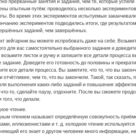
пно прерванные занятия и задания, чем те, которые успел
ены опытным путём: проводилось несколько экспериментов
нты. Во время этих экспериментов испытуемые заканчивали
ончанию экспериментов подводились итоги, где результато
ершённых заданий, чем завершённых.
т зейгарник вы можете испробовать даже на себе. Возьмит
ого для вас самостоятельно выбранного задания и доведите
 возьмите листок и ручку и запишите все детали процесса 
е задание. Доведите его готовность до половины и прекра
ите все детали процесса. Вы заметите, что то, что вы закон
и отчётливее, чем то, что вы закончили. Такой, так сказать
оля выполнения каких-либо заданий и повышения эффективн
 что-то, сделайте паузу, отдохните. После вы сможете прод
 того, что делали.
ное чтение.
ным чтением называют определённую совокупность приёмо
ками, иллюзионистами и т. д. холодное чтение используется 
няющий его знает о другом человеке много информации, не