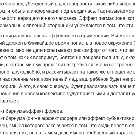
что человек, убеждённый в достоверности какой-либо инфор
ом, чтобы эта информация подтвердилась. Так называемое
льности верящего в него человека. Эффект пигмалиона, кст
ормальных явлений: сторонники убеждаются в том, что эти яв
т пигмалиона очень эффективен в применении. Вы можете 
ый должен в ближайшее время попасть в новое окружение (но
равило, многие дети испытывают дискомфорт от того, что и
т о том, как их воспримут, боятся не понравиться и т. д. ск
и, с которыми ему предстоит встретиться, и они настроены
ивно, дружелюбно, и рассчитывают на такое же отношение в
и настроенным на позитивный лад, ваш ребёнок будет непро
оворили. А это, в свою очередь, будет реализовывать ваше п
тношения в новом коллективе будут приятными и доставят уд
бщаться.
т барнума/эффект форера.
т барнума (он же эффект форера или эффект субъективног
ен, смысл которого заключается в том, что люди верят в оп
етно для них, но на самом деле имеют обобщённый характе