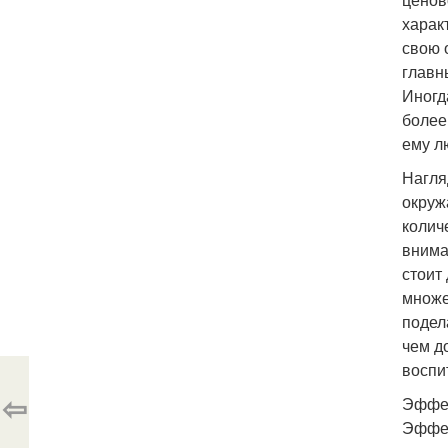
харак
свою 
главн
Иногд
более
ему л
Нагля
окруж
колич
внима
стоит
множе
подел
чем д
воспи
⇦
Эффек
Эффек