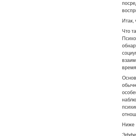
посре
воспр
Итак,
Что т
Психо
обнар
социу
взаим
время
Основ
обычн
особе
наблю
психи
отнош
Ниже 
Эффек