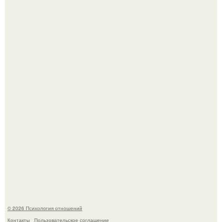
"Ты такой единственный на всём белом свете …":
Самая известная кудрявая голова голливуда - николь
кидман.
© 2026 Психология отношений
Контакты
Пользовательское соглашение