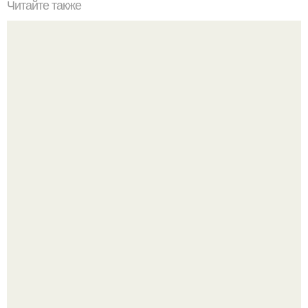
Читайте также
"Мы случайно переспали.
Девушка решила провести необычный эксперимент и на
протяжении 30 дней питалась одной шаурмой.