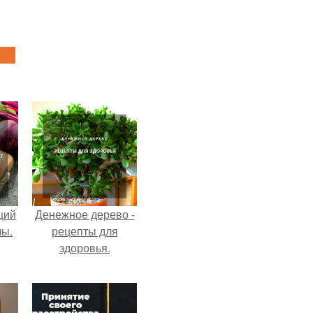
щий
Денежное дерево -
лы.
рецепты для
здоровья.