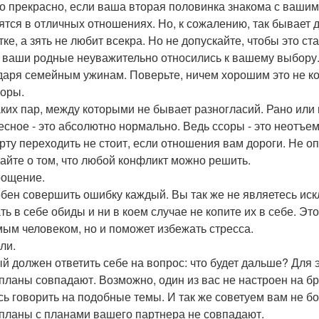
о прекрасно, если ваша вторая половинка знакома с вашим
ятся в отличных отношениях. Но, к сожалению, так бывает д
тке, а зять не любит всекра. Но не допускайте, чтобы это с
 ваши родные неуважительно относились к вашему выбору.
даря семейным ужинам. Поверьте, ничем хорошим это не ко
соры.
аких пар, между которыми не бывает разногласий. Рано или 
есное - это абсолютно нормально. Ведь ссоры - это неотъе
ерту переходить не стоит, если отношения вам дороги. Не о
айте о том, что любой конфликт можно решить.
рощение.
бен совершить ошибку каждый. Вы так же не являетесь иск
ть в себе обиды и ни в коем случае не копите их в себе. Э
ым человеком, но и поможет избежать стресса.
ли.
й должен ответить себе на вопрос: что будет дальше? Для 
планы совпадают. Возможно, один из вас не настроен на брак
сь говорить на подобные темы. И так же советуем вам не б
планы с планами вашего партнера не совпадают.