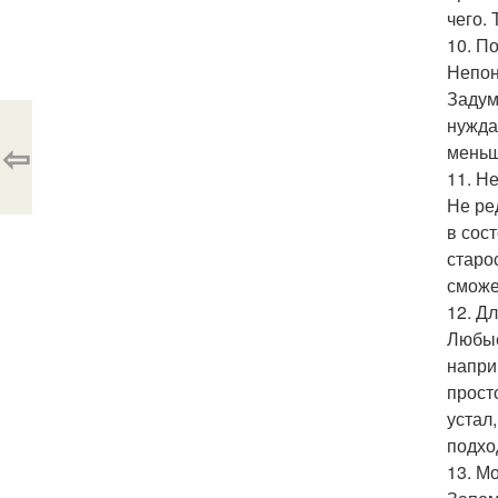
чего.
10. П
Непон
Задум
нужда
⇦
меньш
11. Н
Не ре
в сос
старо
сможе
12. Д
Любые
напри
прост
устал
подхо
13. М