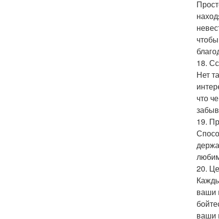
Прост
наход
невес
чтобы
благо
18. С
Нет т
интер
что ч
забыв
19. П
Спосо
держа
любим
20. Це
Кажды
ваши 
бойте
ваши 