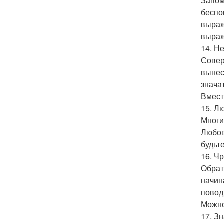
Запом
беспок
выраж
выраж
14. Н
Совер
вынес
знача
Вмест
15. Л
Многие
Любов
будьт
16. Ч
Обрат
начин
повод
Можно
17. З