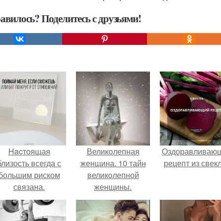
авилось? Поделитесь с друзьями!
Hacтоящая
Великолепная
Оздоравливаю
близость всегда с
женщина. 10 тайн
рецепт из свек
большим риском
великолепной
связана.
женщины.