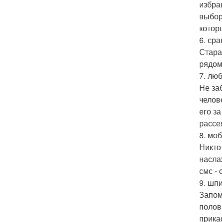
избра
выбор
котор
6. ср
Стара
рядом
7. лю
Не за
челов
его з
рассе
8. мо
Никто
насла
смс -
9. шп
Запом
полов
прика