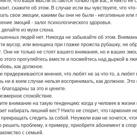
ните, что ваши мысли остаются только при вас, и никто не с
оит, скажите об этом. В случае если вы чувствуете, что что-
ать свои эмоции, какими бы они не были - негативные или
ение эмоций - залог психологического здоровья.
е делайте из мухи слона.
шенных людей нет. Никогда не забывайте об этом. Внимани
ти мусор, или женщина при глажке прожгла рубашку, не обр
т. Они не только не стоят вашего внимания, но и ваших эмо
о этого прогуляйтесь вместе и посмейтесь над дыркой в л
юбовь, как должное.
 придерживаются мнения, что любят не за что-то, а любят пр
ь ни в коем случае нельзя воспринимать, как должное. Это 
е благодарны за это и цените.
резмерное спокойствие.
ите внимание на такую тенденцию: когда у человек в жизни 
ает набирать лишний вес? Никто не спорит, что гармония н
 прекращать следить за собой. Неужели вам не хочется, ч
 решить проблему, к примеру, приобретя абонемент в спорт
накомство с семьей.