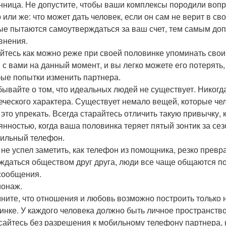
нница. Не допустите, чтобы ваши комплексы породили вопр
 или же: что может дать человек, если он сам не верит в св
ые пытаются самоутверждаться за ваш счет, тем самым доп
авнения.
йтесь как можно реже при своей половинке упоминать сво
 с вами на данный момент, и вы легко можете его потерять,
бые попытки изменить партнера.
бывайте о том, что идеальных людей не существует. Никогд
еческого характера. Существует немало вещей, которые чел
а это упрекать. Всегда старайтесь отличить такую привычку, 
янностью, когда ваша половинка теряет пятый зонтик за сез
бильный телефон.
 не успел заметить, как телефон из помощника, резко превр
ждаться обществом друг друга, люди все чаще общаются п
 сообщения.
ионаж.
ните, что отношения и любовь возможно построить только 
инке. У каждого человека должно быть личное пространство
сайтесь без разрешения к мобильному телефону партнера, н