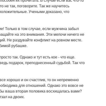
пособен их прочитать. В случае если вас что-то
то не так, поговорите. Так же научитесь
 положительные. Учеными доказано, что
е! Только в том случае, если мужчина забыл
ащайте на это внимания. Эти мелочи ничего не
ций. Не раздувайте конфликт на ровном месте.
юбимой рубашке.
осто так. Однако и тут есть кое - что еще.
ведь подарок, преподнесенный судьбой. Так что
все хорошо и он счастлив, то он непременно
еобходима для отношений. Однако это вовсе не
тобы ваша вторая половика восхищалась вами?
зал на двоих.