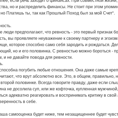
олее, если речь заходит о финансах. При совместной жизни
ства, но и распределить финансы. Не стоит при этом упоми
 но Платишь ты, так как Прошлый Поход был за мой Счет".
ность.
е люди предполагают, что ревность - это первый признак б
сть, вы проявляете неуважение к своему партнеру и эгоизм. 
ище, которое способно само себя зародить и рождаться. Дело
ющий, но и его половинка. С ревностью можно бороться - п
м, и не давайте повода для ревности.
ь.
способна погубить любые отношения. Она даже самые крепк
считают, что врут абсолютно все. Это, в общем, правильно, 
 второй половинке. Всегда говорите правду, даже если слыш
на не досолила суп, или же кофточка, купленная мужчиной,
ться адекватно реагировать и воспринимать критику в свой 
уверенность в себе.
аша самооценка будет ниже, тем незащищеннее будет чувст