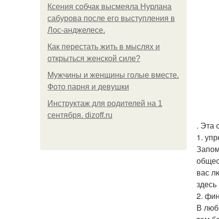
Ксения собчак высмеяла Нурлана
сабурова после его выступления в
Лос-анджелесе.
Как перестать жить в мыслях и
открыться женской силе?
Мужчины и женщины голые вместе.
Фото парня и девушки
Инструктаж для родителей на 1
сентября. dizoff.ru
. Эта
1. упр
Запом
общес
вас л
здесь
2. фи
В люб