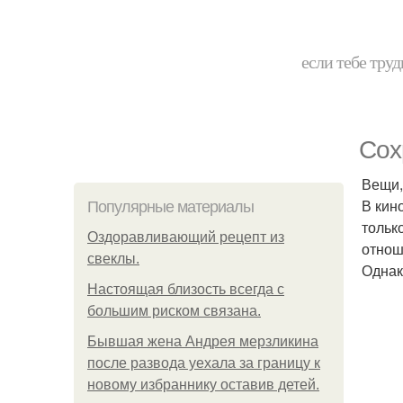
если тебе труд
Сох
Вещи,
В кин
Популярные материалы
тольк
Оздоравливающий рецепт из
отнош
свеклы.
Однак
Hacтоящая близость всегда с
большим риском связана.
Бывшая жена Андрея мерзликина
после развода уехала за границу к
новому избраннику оставив детей.