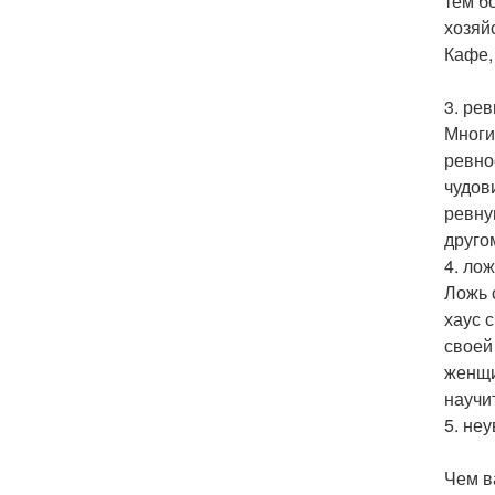
тем б
хозяй
Кафе,
3. рев
Многи
ревно
чудов
ревну
друго
4. лож
Ложь 
хаус 
своей
женщи
научи
5. не
Чем в