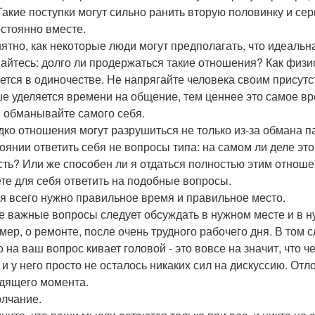
 Такие поступки могут сильно ранить вторую половинку и се
остоянно вместе.
ятно, как некоторые люди могут предполагать, что идеальная
айтесь: долго ли продержаться такие отношения? Как физио
ется в одиночестве. Не напрягайте человека своим присутст
е уделяется времени на общение, тем ценнее это самое вр
е обманывайте самого себя.
дко отношения могут разрушиться не только из-за обмана па
тоянии ответить себя не вопросы типа: на самом ли деле это 
сть? Или же способен ли я отдаться полностью этим отноше
те для себя ответить на подобные вопросы.
ля всего нужно правильное время и правильное место.
 важные вопросы следует обсуждать в нужном месте и в н
мер, о ремонте, после очень трудного рабочего дня. В том с
о на ваш вопрос кивает головой - это вовсе на значит, что 
, и у него просто не осталось никаких сил на дискуссию. От
дящего момента.
олчание.