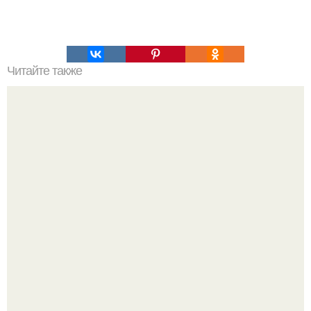
Читайте также
Как изучить психологию самостоятельно с нуля.
Изучение психологии: основы в книгах и база знаний