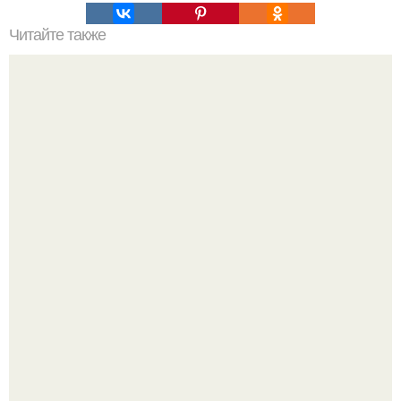
Читайте также
Она не глупая курица, или почему жена вашего
любовника лучше вас.
Билет против материнского права: нижняя полка