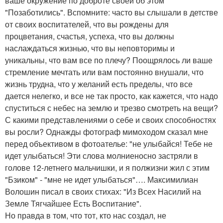
ваше окружение по доброте своей об этом
"Позаботились". Вспомните: часто вы слышали в детстве
от своих воспитателей, что вы рождены для
процветания, счастья, успеха, что вы должны
наслаждаться жизнью, что вы неповторимы и
уникальны, что вам все по плечу? Поощрялось ли ваше
стремление мечтать или вам постоянно внушали, что
жизнь трудна, что у желаний есть пределы, что все
дается нелегко, и все не так просто, как кажется, что надо
спуститься с небес на землю и трезво смотреть на вещи?
С какими представлениями о себе и своих способностях
вы росли? Однажды фотограф мимоходом сказал мне
перед объективом в фотоателье: "не улыбайся! Тебе не
идет улыбаться! Эти слова молниеносно застряли в
голове 12-летнего мальчишки, и я полжизни жил с этим
"Бзиком" - "мне не идет улыбаться"…. Максимилиан
Волошин писал в своих стихах: "Из Всех Насилий на
Земле Тягчайшее Есть Воспитание".
Но правда в том, что тот, кто нас создал, не