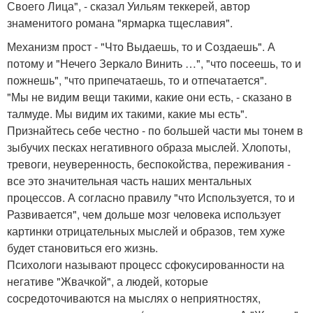
Своего Лица", - сказал Уильям теккерей, автор
знаменитого романа "ярмарка тщеславия".
Механизм прост - "Что Выдаешь, то и Создаешь". А
потому и "Нечего Зеркало Винить …", "что посеешь, то и
пожнешь", "что припечатаешь, то и отпечатается".
"Мы не видим вещи такими, какие они есть, - сказано в
талмуде. Мы видим их такими, какие мы есть".
Признайтесь себе честно - по большей части мы тонем в
зыбучих песках негативного образа мыслей. Хлопоты,
тревоги, неуверенность, беспокойства, переживания -
все это значительная часть наших ментальных
процессов. А согласно правилу "что Используется, то и
Развивается", чем дольше мозг человека использует
картинки отрицательных мыслей и образов, тем хуже
будет становиться его жизнь.
Психологи называют процесс сфокусированности на
негативе "Жвачкой", а людей, которые
сосредоточиваются на мыслях о неприятностях,