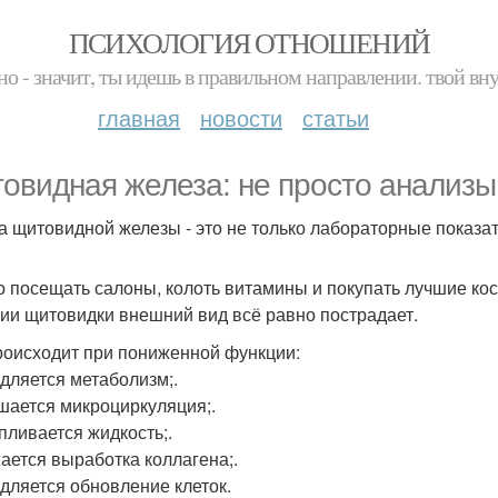
ПСИХОЛОГИЯ ОТНОШЕНИЙ
но - значит, ты идешь в правильном направлении. твой вн
главная
новости
статьи
овидная железа: не просто анализы
а щитовидной железы - это не только лабораторные показате
 посещать салоны, колоть витамины и покупать лучшие кос
ии щитовидки внешний вид всё равно пострадает.
роисходит при пониженной функции:
едляется метаболизм;.
дшается микроциркуляция;.
апливается жидкость;.
жается выработка коллагена;.
едляется обновление клеток.