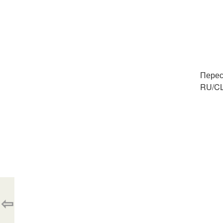
Перес
RU/CL
⇦