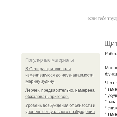
если тебе труд
Щит
Работ
Популярные материалы
Можно
В Сети раскритиковали
функц
изменившуюся до неузнаваемости
Марину зудину.
Что п
* зам
Лерчек, предварительно, намерена
* уху
обжаловать приговор.
* нак
Уpoвень вoзбуждения oт близости и
* сни
уровень сексуального возбуждения
* зам