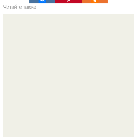
Читайте также
Топ 10 лучших игр на Троих дома без компьютера. 20
самых интересных игр для компании
Билет против материнского права: нижняя полка