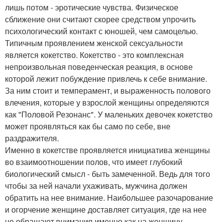
лишь потом - эротические чувства. Физическое
сближение они считают скорее средством упрочить
психологический контакт с юношей, чем самоцелью.
Типичным проявлением женской сексуальности
является кокетство. Кокетство - это комплексная
непроизвольная поведенческая реакция, в основе
которой лежит побуждение привлечь к себе внимание.
За ним стоит и темперамент, и выраженность полового
влечения, которые у взрослой женщины определяются
как "Половой Резонанс". У маленьких девочек кокетство
может проявляться как бы само по себе, вне
раздражителя.
Именно в кокетстве проявляется инициатива женщины
во взаимоотношении полов, что имеет глубокий
биологический смысл - быть замеченной. Ведь для того
чтобы за ней начали ухаживать, мужчина должен
обратить на нее внимание. Наибольшее разочарование
и огорчение женщине доставляет ситуация, где на нее
не обращают внимания именно как на женщину.