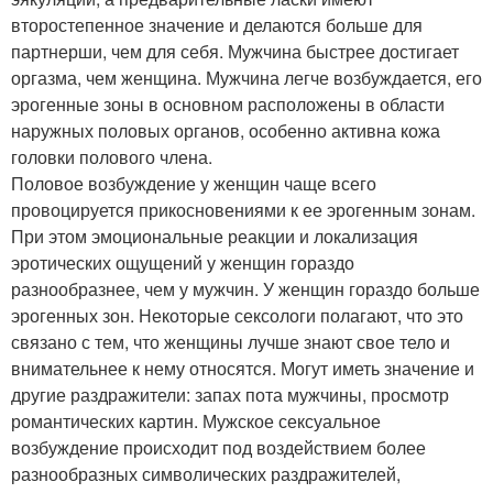
второстепенное значение и делаются больше для
партнерши, чем для себя. Мужчина быстрее достигает
оргазма, чем женщина. Мужчина легче возбуждается, его
эрогенные зоны в основном расположены в области
наружных половых органов, особенно активна кожа
головки полового члена.
Половое возбуждение у женщин чаще всего
провоцируется прикосновениями к ее эрогенным зонам.
При этом эмоциональные реакции и локализация
эротических ощущений у женщин гораздо
разнообразнее, чем у мужчин. У женщин гораздо больше
эрогенных зон. Некоторые сексологи полагают, что это
связано с тем, что женщины лучше знают свое тело и
внимательнее к нему относятся. Могут иметь значение и
другие раздражители: запах пота мужчины, просмотр
романтических картин. Мужское сексуальное
возбуждение происходит под воздействием более
разнообразных символических раздражителей,