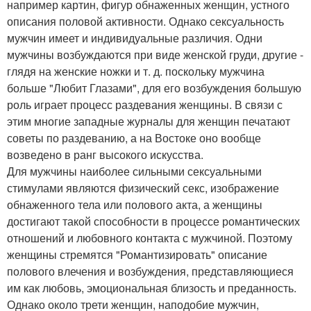
например картин, фигур обнаженных женщин, устного
описания половой активности. Однако сексуальность
мужчин имеет и индивидуальные различия. Одни
мужчины возбуждаются при виде женской груди, другие -
глядя на женские ножки и т. д. поскольку мужчина
больше "Любит Глазами", для его возбуждения большую
роль играет процесс раздевания женщины. В связи с
этим многие западные журналы для женщин печатают
советы по раздеванию, а на Востоке оно вообще
возведено в ранг высокого искусства.
Для мужчины наиболее сильными сексуальными
стимулами являются физический секс, изображение
обнаженного тела или полового акта, а женщины
достигают такой способности в процессе романтических
отношений и любовного контакта с мужчиной. Поэтому
женщины стремятся "Романтизировать" описание
полового влечения и возбуждения, представляющиеся
им как любовь, эмоциональная близость и преданность.
Однако около трети женщин, наподобие мужчин,