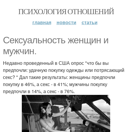
ПСИХОЛОГИЯ ОТНОШЕНИЙ
главная
новости
статьи
Сексуальность женщин и
мужчин.
Недавно проведенный в США опрос "что бы вы
предпочли: удачную покупку одежды или потрясающий
секс? " Дал такие результаты: женщины предпочли
покупку в 46%, а секс - в 41%; мужчины покупку
предпочли в 14%, а секс - в 76%.