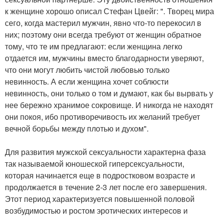
к женщине хорошо описал Стефан Цвейг: ". Творец мира
сего, когда мастерил мужчин, явно что-то перекосил в
них; поэтому они всегда требуют от женщин обратное
тому, что те им предлагают: если женщина легко
отдается им, мужчины вместо благодарности уверяют,
что они могут любить чистой любовью только
невинность. А если женщина хочет соблюсти
невинность, они только о том и думают, как бы вырвать у
нее бережно хранимое сокровище. И никогда не находят
они покоя, ибо противоречивость их желаний требует
вечной борьбы между плотью и духом".
Для развития мужской сексуальности характерна фаза
так называемой юношеской гиперсексуальности,
которая начинается еще в подростковом возрасте и
продолжается в течение 2-3 лет после его завершения.
Этот период характеризуется повышенной половой
возбудимостью и ростом эротических интересов и