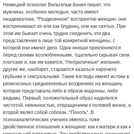
Немецкий психолог Вильгельм йонен пишет, что
мужчины, особенно молодые, часто имеют
неадекватное, "Раздвоенное" восприятие женщин: они
воспринимают их или как блудниц, или как святых. При
этом им бывает очень трудно соединить эти два
представления в лице той конкретной женщины, с
которой они имеют дело. Одни юноши преклоняются
перед своими возлюбленными, тщательно скрывая свои
плотские и, как им кажется, "Неприличные" желания,
другие же, наоборот, стараются казаться нарочито
грубыми и сексуальными. Такие взгляды имеют истоки в
религиозных средневековых воззрениях на женщину,
которая представала либо в образе мадонны, либо
ведьмы. Первый, положительный образ наделялся
чистотой, невинностью, отвращением к половой жизни, а
второй являл собой соблазн, "Похоть". В
психоаналитических учениях имелось тоже
двойственное отношение к женщине: как к матери и как к
сексуальной партнерше. Эту двойственность отношения