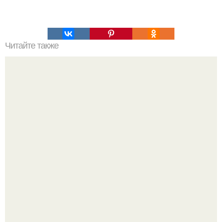
Читайте также
Игры для влюбленных пар на расстоянии. Топ 7 идей
для свидания на расстоянии