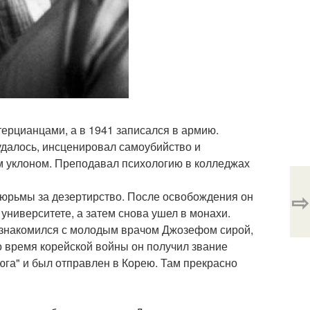
стерцианцами, а в 1941 записался в армию.
 удалось, инсценировал самоубийство и
м уклоном. Преподавал психологию в колледжах
⇨
тюрьмы за дезертирство. После освобождения он
университете, а затем снова ушел в монахи.
познакомился с молодым врачом Джозефом сирой,
о время корейской войны он получил звание
юга" и был отправлен в Корею. Там прекрасно