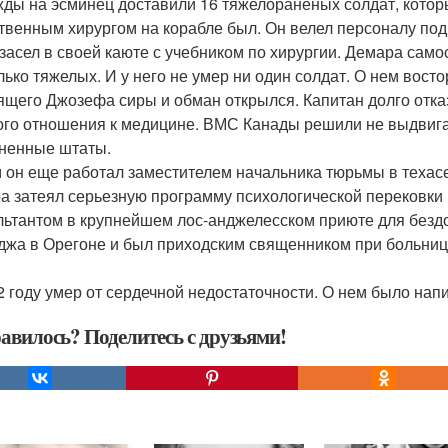
ды на эсминец доставили 16 тяжелораненых солдат, кото
твенным хирургом на корабле был. Он велел персоналу под
 засел в своей каюте с учебником по хирургии. Демара само
лько тяжелых. И у него не умер ни один солдат. О нем вост
ящего Джозефа сиры и обман открылся. Капитан долго отказы
ого отношения к медицине. ВМС Канады решили не выдвигат
ненные штаты.
 он еще работал заместителем начальника тюрьмы в техасе
а затеял серьезную программу психологической перековки п
льтантом в крупнейшем лос-анджелесском приюте для безд
джа в Орегоне и был приходским священником при больниц
2 году умер от сердечной недостаточности. О нем было напи
авилось? Поделитесь с друзьями!