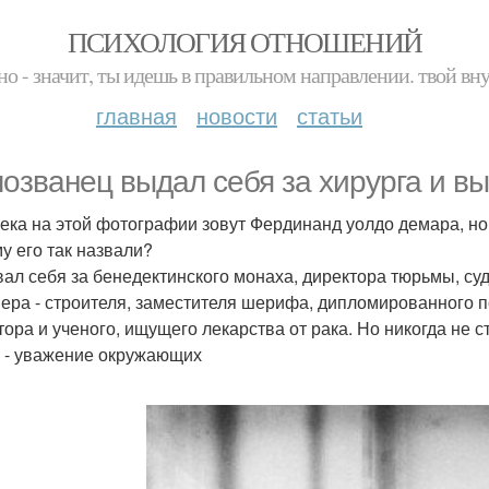
ПСИХОЛОГИЯ ОТНОШЕНИЙ
но - значит, ты идешь в правильном направлении. твой вн
главная
новости
статьи
озванец выдал себя за хирурга и вы
ека на этой фотографии зовут Фердинанд уолдо демара, но 
у его так назвали?
ал себя за бенедектинского монаха, директора тюрьмы, судо
ера - строителя, заместителя шерифа, дипломированного пс
тора и ученого, ищущего лекарства от рака. Но никогда не с
 - уважение окружающих