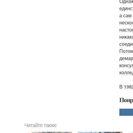
Однаж
единс
а сам
неско
насто
никак
соеди
Потом
демар
консу
колле
В 198
Понр
Читайте также