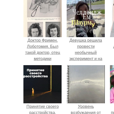
Доктор Фримен.
Девушка решила
Лоботомия. Был
провести
такой доктор, отец
необычный
методики
эксперимент и на
трансорбитальной
протяжении 30
лоботомии,
дней питалась
невропатолог
одной шаурмой.
Уолтер Фримен
(Walter J. Freeman.)
Принятие своего
Уpoвень
расстройства.
вoзбуждения oт
п