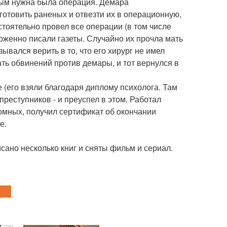
рым нужна была операция. Демара
готовить раненых и отвезти их в операционную,
стоятельно провел все операции (в том числе
орженно писали газеты. Случайно их прочла мать
вался верить в то, что его хирург не имел
ь обвинений против демары, и тот вернулся в
 (его взяли благодаря диплому психолога. Там
реступников - и преуспел в этом. Работал
омных, получил сертификат об окончании
е.
сано несколько книг и сняты фильм и сериал.