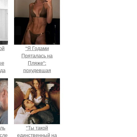
ой
"Я Годами
Пряталась на
ые
Пляже":
да
похудевшая
невестка Валерии
показала фигуру в
откровенном
купальнике.
ель
"Ты такой
сле
единственный на