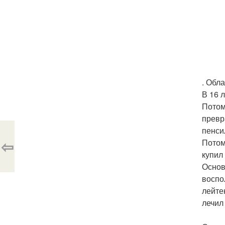
. Обл
В 16 
Потом
превр
пенси
⇦
Потом
купил
Основ
воспо
лейте
лечил