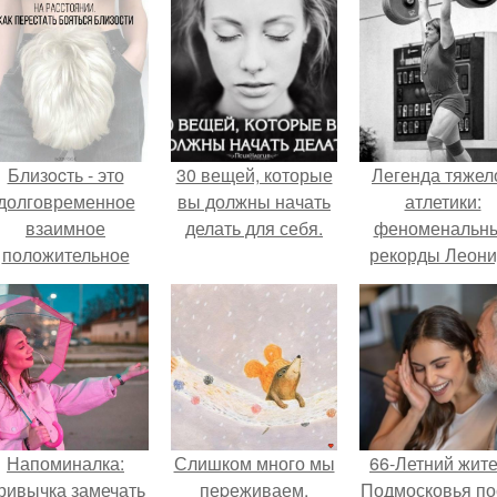
Близocть - это
30 вещей, которые
Легенда тяжел
долговременное
вы должны начать
атлетики:
взаимное
делать для себя.
феноменальн
положительное
рекорды Леони
эмоциональное
Тараненко.
вовлечение,
взаимодействие.
Напоминалка:
Слишком много мы
66-Летний жит
ривычка замечать
пеpеживаем.
Подмосковья по