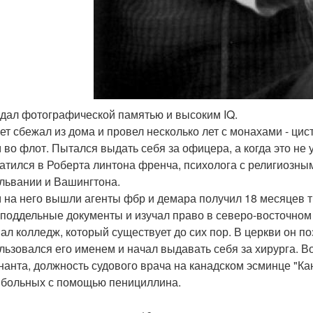
адал фотографической памятью и высоким IQ.
лет сбежал из дома и провел несколько лет с монахами - ци
 во флот. Пытался выдать себя за офицера, а когда это не
атился в Роберта линтона френча, психолога с религиозны
львании и Вашингтона.
 на него вышли агенты фбр и демара получил 18 месяцев 
 поддельные документы и изучал право в северо-восточном 
ал колледж, который существует до сих пор. В церкви он 
льзовался его именем и начал выдавать себя за хирурга. В
нанта, должность судового врача на канадском эсминце "Ка
 больных с помощью пенициллина.