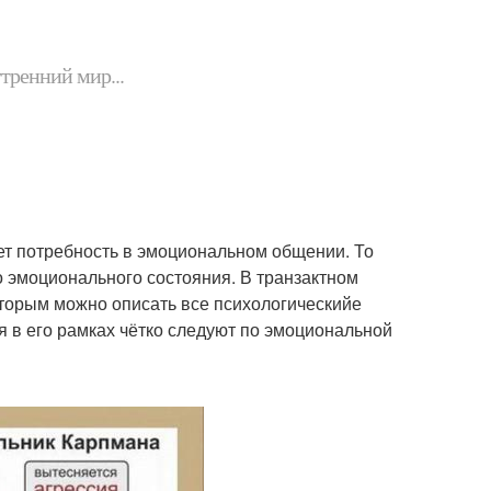
утренний мир...
ует потребность в эмоциональном общении. То
о эмоционального состояния. В транзактном
оторым можно описать все психологическийе
 в его рамках чётко следуют по эмоциональной