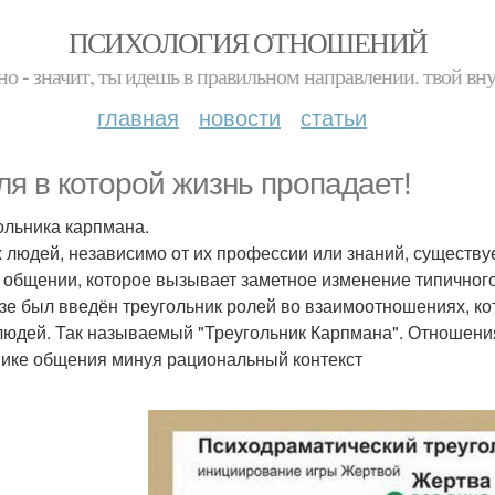
ПСИХОЛОГИЯ ОТНОШЕНИЙ
но - значит, ты идешь в правильном направлении. твой вн
главная
новости
статьи
ля в которой жизнь пропадает!
ольника карпмана.
х людей, независимо от их профессии или знаний, существ
в общении, которое вызывает заметное изменение типичног
зе был введён треугольник ролей во взаимоотношениях, к
людей. Так называемый "Треугольник Карпмана". Отношения
ике общения минуя рациональный контекст