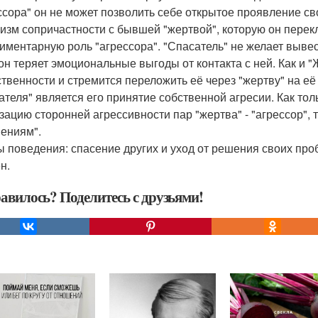
ссора" он не может позволить себе открытое проявление св
изм сопричастности с бывшей "жертвой", которую он перекл
иментарную роль "агрессора". "Спасатель" не желает вывест
 он теряет эмоциональные выгоды от контакта с ней. Как и "
ственности и стремится переложить её через "жертву" на е
ателя" является его принятие собственной агресии. Как тол
зацию сторонней агрессивности пар "жертва" - "агрессор", 
ениям".
 поведения: спасение других и уход от решения своих про
н.
авилось? Поделитесь с друзьями!