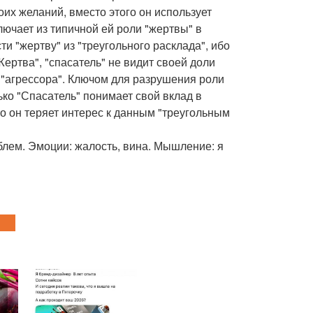
оих желаний, вместо этого он использует
ючает из типичной ей роли "жертвы" в
и "жертву" из "треугольного расклада", ибо
Жертва", "спасатель" не видит своей доли
ё "агрессора". Ключом для разрушения роли
ько "Спасатель" понимает свой вклад в
то он теряет интерес к данным "треугольным
блем. Эмоции: жалость, вина. Мышление: я