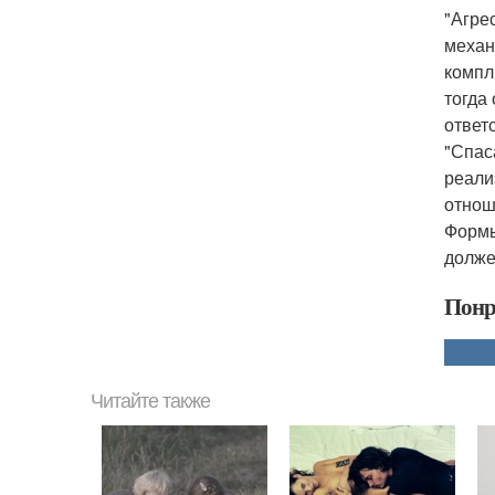
"Агре
механ
компл
тогда
ответ
"Спас
реали
отнош
Формы
долже
Понр
Читайте также