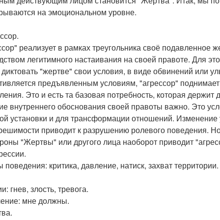
ным действующим лицом становится "Жертва". Итак, мы поп
рываются на эмоциональном уровне.
ссор.
ссор" реализует в рамках треугольника своё подавленное 
дством легитимного настаивания на своей правоте. Для это
 диктовать "жертве" свои условия, в виде обвинений или уль
тивляется предъявленным условиям, "агрессор" поднимает 
ления. Это и есть та базовая потребность, которая держит 
ие внутреннего обоснования своей правоты важно. Это усл
ой установки и для трансформации отношений. Изменение 
решимости приводит к разрушению ролевого поведения. Но
ороны "Жертвы" или другого лица наоборот приводит "агре
рессии.
 поведения: критика, давление, натиск, захват территории.
: гнев, злость, тревога.
ние: мне должны.
тва.