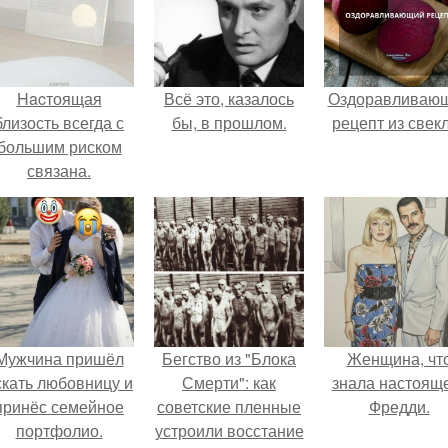
Hacтоящая
Всё это, казалось
Оздоравливаю
близость всегда с
бы, в прошлом.
рецепт из свек
большим риском
связана.
Мужчина пришёл
Бегство из "Блока
Женщина, чт
скать любовницу и
Смерти": как
знала настоящ
принёс семейное
советские пленные
Фредди.
портфолио.
устроили восстание