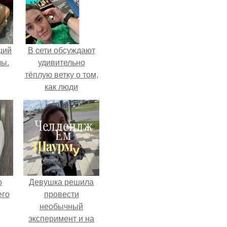
щий
В cети обсуждают
лы.
удивительно
тёплую ветку о том,
как люди
адаптируются к
новым реалиям.
о
Девушка решила
его
провести
необычный
эксперимент и на