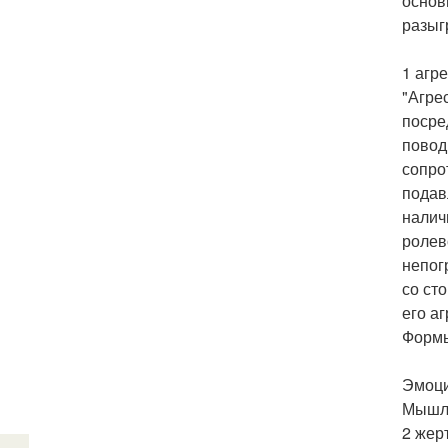
основ
разыг
1 агре
"Агре
посре
повод
сопро
подав
налич
ролев
непог
со ст
его аг
Формы
Эмоции
Мышле
2 жер