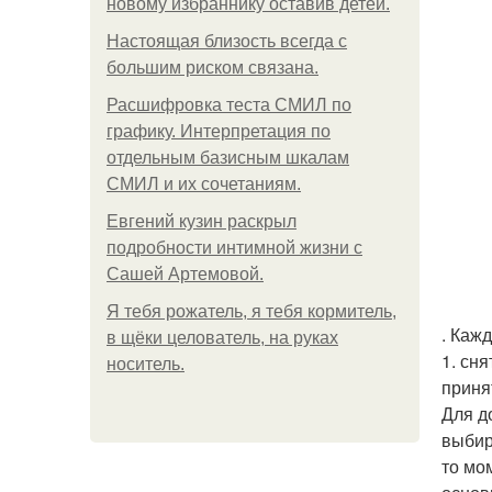
новому избраннику оставив детей.
Hacтоящая близость всегда с
большим риском связана.
Расшифровка теста СМИЛ по
графику. Интерпретация по
отдельным базисным шкалам
СМИЛ и их сочетаниям.
Евгений кузин раскрыл
подробности интимной жизни с
Сашей Артемовой.
Я тебя рожатель, я тебя кормитель,
. Каж
в щёки целователь, на руках
1. сн
носитель.
приня
Для д
выбир
то мо