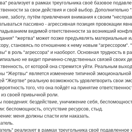
ва" реализует в рамках треугольника своё базовое подавле
ственности за свои действия и свой выбор. Дополнительно 
ние, заботу, путём привлечения внимания к своим "неспра
атываться пассивно - агрессивная позиция провокации явны
ладыванием видимой ответственности за возникший конфлик
дания" "жертва" может позже предъявлять материальные 
сору, становясь по отношению к нему новым "агрессором". 
вы" в роль "агрессора" и наоборот. Основная трудность в ра
ипиально не видит причинно-следственных связей своих дейс
ственность, от которой она стремится уйти. Реальным выхо
ны "Жертвы" является изменение типичной эмоциональной д
й "Жертве" реальную возможность удовлетворить свои эм
вероятность того, что она пойдёт на принятие ответственнос
 из своей привычной роли.
 поведения: бездействие, уничижение себя, беспомощност
и: беспомощность, отсутствие ресурсов, стыд.
ние: меня должны спасти или наказать.
атель.
атель" реализует в рамках треугольника своё подавленное 