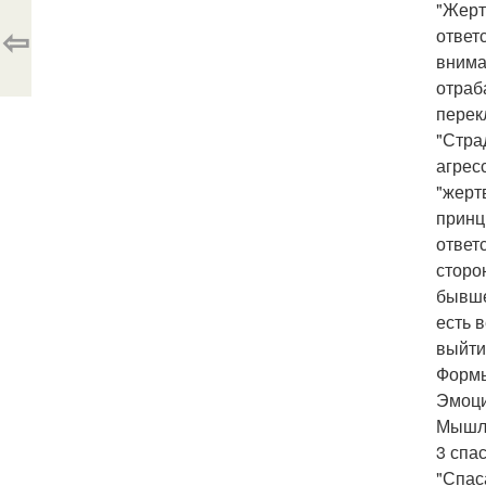
"Жерт
⇦
ответ
внима
отраб
перек
"Стра
агрес
"жерт
принц
ответ
сторо
бывше
есть 
выйти
Формы
Эмоци
Мышле
3 спас
"Спас