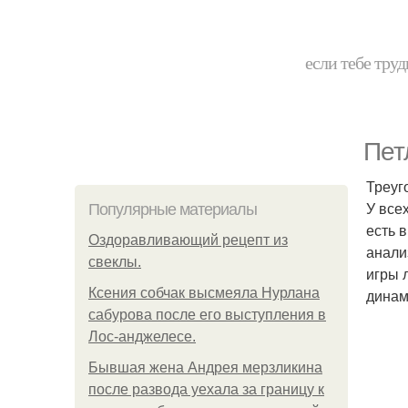
если тебе труд
Пет
Треуг
У все
Популярные материалы
есть 
Оздоравливающий рецепт из
анали
свеклы.
игры 
Ксения собчак высмеяла Нурлана
динам
сабурова после его выступления в
Лос-анджелесе.
Бывшая жена Андрея мерзликина
после развода уехала за границу к