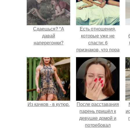
Сдаешься? "А
Есть отношения,
давай
которые уже не
наперегонки?
спасти: 6
признаков, что пора
перестать
бороться.
Из качков - в кутюр.
После расставания
парень пришёл к
и
девушке домой и
потребовал