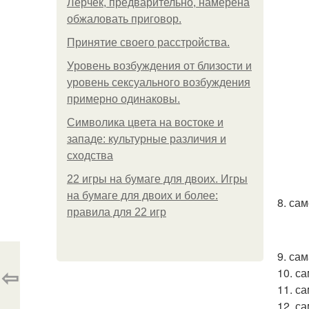
Лерчек, предварительно, намерена
обжаловать приговор.
Принятие своего расстройства.
Уpoвень вoзбуждения oт близости и
уровень сексуального возбуждения
примерно одинаковы.
Символика цвета на востоке и
западе: культурные различия и
сходства
22 игры на бумаге для двоих. Игры
на бумаге для двоих и более:
8. са
правила для 22 игр
9. са
⇦
10. с
11. с
12. с