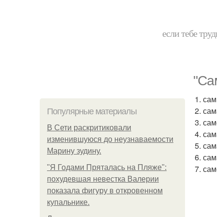
если тебе труд
"Са
1. са
2. са
Популярные материалы
3. са
В Сети раскритиковали
4. са
изменившуюся до неузнаваемости
5. са
Марину зудину.
6. са
"Я Годами Пряталась на Пляже":
7. са
похудевшая невестка Валерии
показала фигуру в откровенном
купальнике.