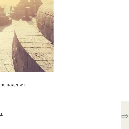
сле падения.
⇨
м.