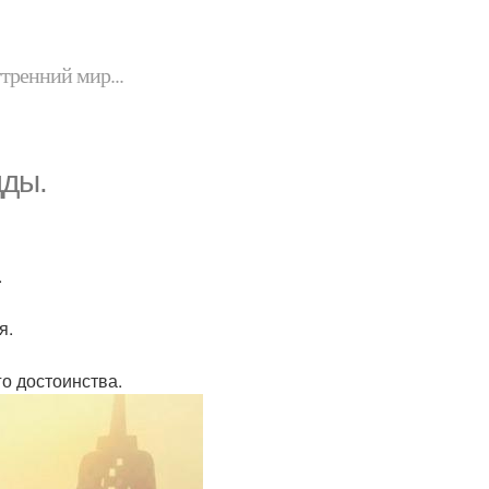
утренний мир...
дды.
.
я.
го достоинства.