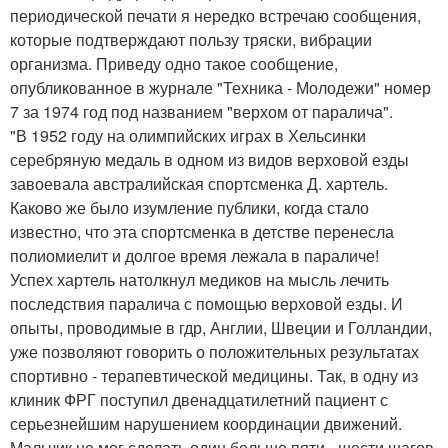
периодической печати я нередко встречаю сообщения,
которые подтверждают пользу тряски, вибрации
организма. Приведу одно такое сообщение,
опубликованное в журнале "Техника - Молодежи" номер
7 за 1974 год под названием "верхом от паралича".
"В 1952 году на олимпийских играх в Хельсинки
серебряную медаль в одном из видов верховой езды
завоевала австралийская спортсменка Д. хартель.
Каково же было изумление публики, когда стало
известно, что эта спортсменка в детстве перенесла
полиомиелит и долгое время лежала в параличе!
Успех хартель натолкнул медиков на мысль лечить
последствия паралича с помощью верховой езды. И
опыты, проводимые в гдр, Англии, Швеции и Голландии,
уже позволяют говорить о положительных результатах
спортивно - терапевтической медицины. Так, в одну из
клиник ФРГ поступил двенадцатилетний пациент с
серьезнейшим нарушением координации движений.
Мальчик не мог сделать один больше пяти - шести шагов,