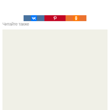
Читайте также
Почему человек это животное. Почему человек -
животное