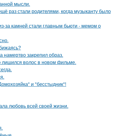
ранной мысли.
ещё раз стали родителями, когда музыканту было
из-за камней стали главным бьюти - мемом о
сно.
обижаясь?
 а намертво закрепил образ.
ю лишился волос в новом фильме.
егда.
я.
Домохозяйка" и "бесстыдник"!
ала любовь всей своей жизни.
я.
чёные.