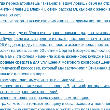
гда пересматриваешь "Титаник" и вдруг ловишь себя на ст
-Летний певец Валерий Сюткин рассказал, как они с женой 
олее 60 лет.
есто каратов - галька: как криминальные драмы пингвинов 
.
ть семьи, где ребёнок очень рано понимает: радоваться опа
о будет, если жить в тревоге и страхе, постоянно на что-то 
05-й сделал редкую вещь - не просто экранизировал роман,
фект нагиева: зачем 52-летний Сергей Безруков полность
ль мамы стифлера изменила жизнь дженнифер кулидж навс
родные средства для улучшения мозгового кровообращени
лливудский кроссовер, который мы заслужили: "Отчаянная 
шные отношения в паре.
газм укрепляет иммунитет, выяснили учёные.
иночество на пике славы: исповедь Эдит пиаф, которая иск
лезнь и сохранение отношений.
жчине отношения гораздо нужнее, чем женщине.
страха, которые толкают женщину в созависимые отношени
нские лица считают красивее мужских - это подтвердили у