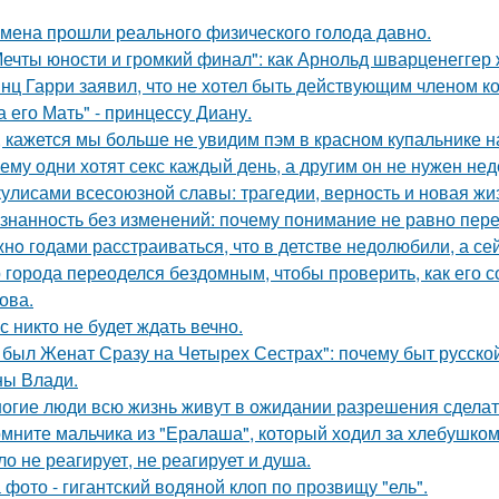
мена прошли реального физического голода давно.
Мечты юности и громкий финал": как Арнольд шварценеггер
нц Гарри заявил, что не хотел быть действующим членом ко
а его Мать" - принцессу Диану.
, кажется мы больше не увидим пэм в красном купальнике н
ему одни хотят секс каждый день, а другим он не нужен не
кулисами всесоюзной славы: трагедии, верность и новая жи
знанность без изменений: почему понимание не равно пер
нo годами расстраиваться, что в детстве недолюбили, а сей
 города переоделся бездомным, чтобы проверить, как его 
ова.
с никто не будет ждать вечно.
 был Женат Сразу на Четырех Сестрах": почему быт русско
ы Влади.
огие люди всю жизнь живут в ожидании разрешения сделать
мните мальчика из "Ералаша", который ходил за хлебушко
ло не реагирует, не реагирует и душа.
 фото - гигантский водяной клоп по прозвищу "ель".