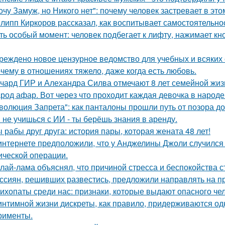
очу Замуж, но Никого нет": почему человек застревает в этом
липп Киркоров рассказал, как воспитывает самостоятельнос
ть особый момент: человек подбегает к лифту, нажимает кно
реждено новое цензурное ведомство для учебных и всяких 
чему в отношениях тяжело, даже когда есть любовь.
чард ГИР и Алехандра Силва отмечают 8 лет семейной жиз
род афар. Вот через что проходит каждая девочка в народе
волюция Запрета": как панталоны прошли путь от позора д
 не учишься с ИИ - ты берёшь знания в аренду.
 рабы друг друга: история пары, которая жената 48 лет!
интернете предположили, что у Анджелины Джоли случился 
ической операции.
лай-лама объяснял, что причиной стресса и беспокойства 
ссиян, решивших развестись, предложили направлять на пр
ихопаты среди нас: признаки, которые выдают опасного че
интимной жизни дискреты, как правило, придерживаются од
рименты.