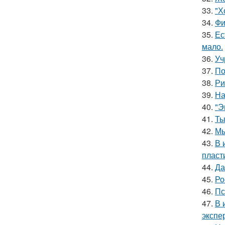
33.
"Х
34.
Фи
35.
Ес
мало.
36.
Уч
37.
По
38.
Ри
39.
На
40.
"Э
41.
Ты
42.
Мы
43.
В 
пласт
44.
Да
45.
Ро
46.
Пс
47.
В 
экспе