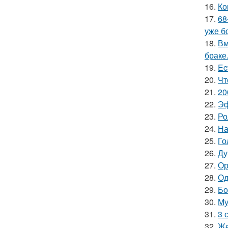
16.
Ко
17.
68
уже б
18.
Вм
браке
19.
Ec
20.
Чт
21.
20
22.
Эф
23.
Ро
24.
На
25.
Го
26.
Ду
27.
Ор
28.
Од
29.
Бо
30.
Му
31.
3 
32.
Же