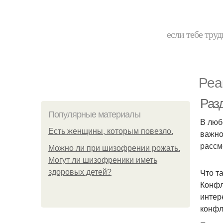
если тебе труд
Реа
Раз
Популярные материалы
В люб
Есть женщины, которым повезло.
важно
рассм
Можно ли при шизофрении рожать.
Могут ли шизофреники иметь
Что т
здоровых детей?
Конфл
интер
конфл