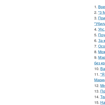
1.
Bpe
2.
"3 
3.
При
"Убил
4.
Упс
5.
Поч
6.
За 
7.
Осо
8.
Moж
9.
Мэр
без кр
10.
Ва
11.
"Я
Марин
12.
Mн
13.
По
14.
Те
15.
На