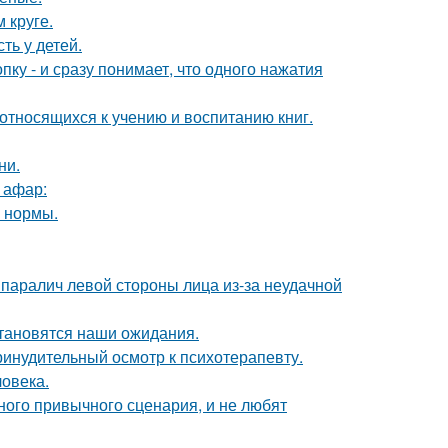
 круге.
ть у детей.
пку - и сразу понимает, что одного нажатия
относящихся к учению и воспитанию книг.
ни.
 афар:
о нормы.
паралич левой стороны лица из-за неудачной
становятся наши ожидания.
инудительный осмотр к психотерапевту.
ловека.
ного привычного сценария, и не любят