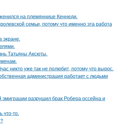
 женился на племяннице Кеннеди.
ролевской семьи, потому что именно эта работа
а экране.
делями.
знь Татьяны Аксюты.
еменам.
час никто уже так не полюбит, потому что вырос.
собственная администрация работает с людьми
й эмиграции разрушил брак Робера оссейна и
 что-то.
м?