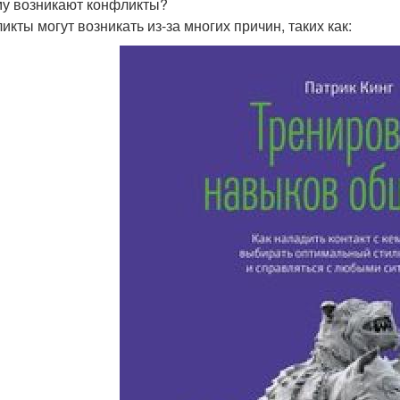
у возникают конфликты?
икты могут возникать из-за многих причин, таких как: