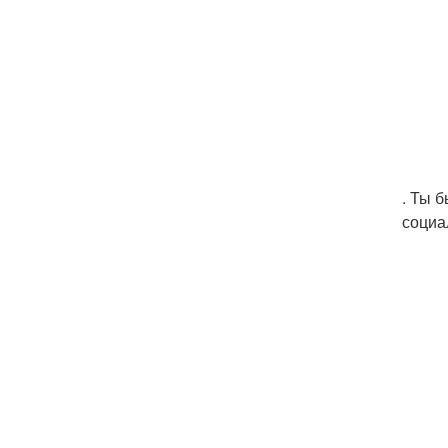
. Ты б
социа