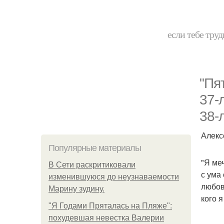
если тебе труд
"Пя
37-
38-
Алекс
Популярные материалы
"Я ме
В Сети раскритиковали
с ума 
изменившуюся до неузнаваемости
любов
Марину зудину.
кого 
"Я Годами Пряталась на Пляже":
похудевшая невестка Валерии