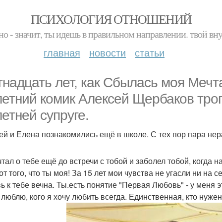
ПСИХОЛОГИЯ ОТНОШЕНИЙ
но - значит, ты идешь в правильном направлении. твой вн
главная
новости
статьи
тнадцать лет, как Сбылась моя Мечт
летний комик Алексей Щербаков трог
летней супруге.
ей и Елена познакомились ещё в школе. С тех пор пара нер
чтал о тебе ещё до встречи с тобой и заболел тобой, когда 
от того, что ты моя! За 15 лет мои чувства не угасли ни на 
ь к тебе вечна. Ты.есть понятие "Первая Любовь" - у меня э
я люблю, кого я хочу любить всегда. Единственная, кто нуже