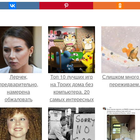
Лерчек,
Топ 10 лучших игр
Слишком много
предварительно,
на Троих дома без
пеpеживаем.
намерена
компьютера. 20
обжаловать
самых интересных
приговор.
игр для компании