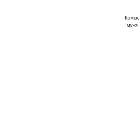
Комме
"мужч