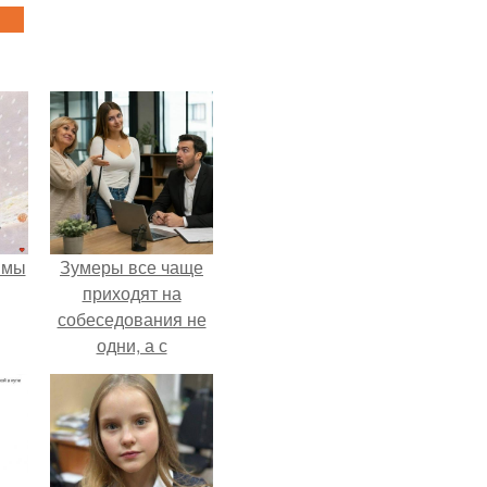
 мы
Зумеры все чаще
приходят на
собеседования не
одни, а с
родителями,
жалуются эйчары.