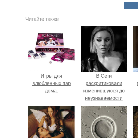
Читайте также
Игры для
В Сети
влюбленных пар
раскритиковали
дома.
изменившуюся до
неузнаваемости
Марину зудину.