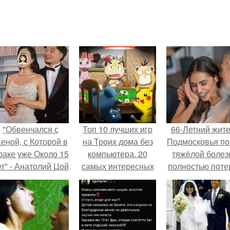
"Обвенчался с
Топ 10 лучших игр
66-Летний жит
еной, с Которой в
на Троих дома без
Подмосковья по
раке уже Около 15
компьютера. 20
тяжёлой болез
ет" - Анатолий Цой
самых интересных
полностью поте
удивил
игр для компании
потенцию, н
поклонников
решил
тайной свадьбой".
восстановит
интимную жизн
молодой супруг