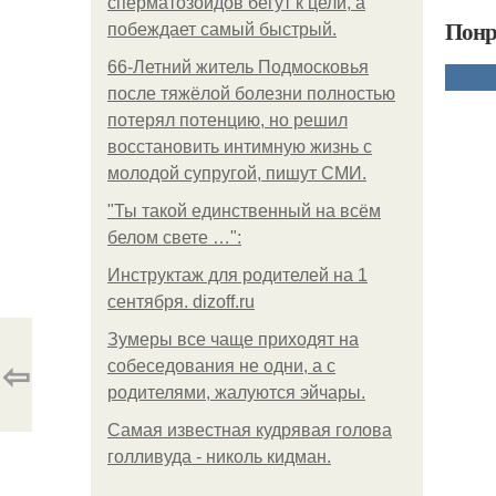
сперматозоидов бегут к цели, а
Понр
побеждает самый быстрый.
66-Летний житель Подмосковья
после тяжёлой болезни полностью
потерял потенцию, но решил
восстановить интимную жизнь с
молодой супругой, пишут СМИ.
"Ты такой единственный на всём
белом свете …":
Инструктаж для родителей на 1
сентября. dizoff.ru
Зумеры все чаще приходят на
⇦
собеседования не одни, а с
родителями, жалуются эйчары.
Самая известная кудрявая голова
голливуда - николь кидман.