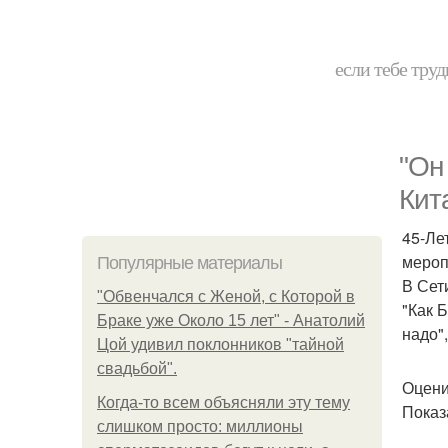
если тебе труд
"Он
Кит
45-Ле
мероп
Популярные материалы
В Сет
"Обвенчался с Женой, с Которой в
"Как Б
Браке уже Около 15 лет" - Анатолий
надо"
Цой удивил поклонников "тайной
свадьбой".
Оцени
Когда-то всем объясняли эту тему
Показ
слишком просто: миллионы