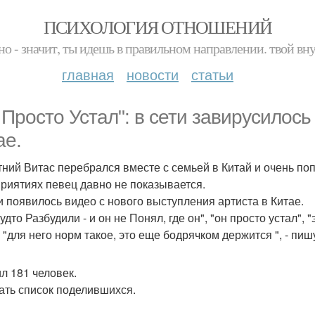
ПСИХОЛОГИЯ ОТНОШЕНИЙ
но - значит, ты идешь в правильном направлении. твой вн
главная
новости
статьи
 Просто Устал": в сети завирусилось
ае.
тний Витас перебрался вместе с семьей в Китай и очень по
риятиях певец давно не показывается.
и появилось видео с нового выступления артиста в Китае.
удто Разбудили - и он не Понял, где он", "он просто устал", "
, "для него норм такое, это еще бодрячком держится ", - пи
л 181 человек.
ать список поделившихся.