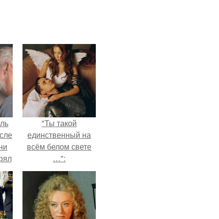
ель
"Ты такой
сле
единственный на
ни
всём белом свете
рял
…":
о
ь
ь с
ой,