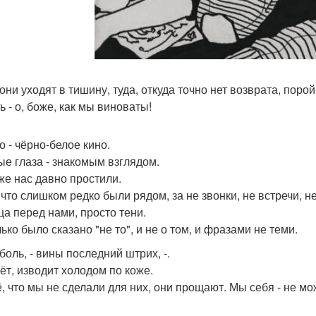
они уходят в тишину, туда, откуда точно нет возврата, поро
ь - о, боже, как мы виноваты!
о - чёрно-белое кино.
ые глаза - знакомым взглядом.
же нас давно простили.
 что слишком редко были рядом, за не звонки, не встречи, не
ца перед нами, просто тени.
ько было сказано "не то", и не о том, и фразами не теми.
боль, - вины последний штрих, -.
ёт, изводит холодом по коже.
ё, что мы не сделали для них, они прощают. Мы себя - не м