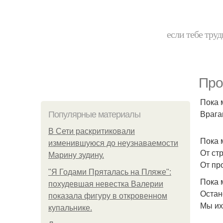
если тебе труд
Про
Пока 
Врага
Популярные материалы
В Сети раскритиковали
Пока 
изменившуюся до неузнаваемости
От ст
Марину зудину.
От пр
"Я Годами Пряталась на Пляже":
Пока 
похудевшая невестка Валерии
Остан
показала фигуру в откровенном
Мы их
купальнике.