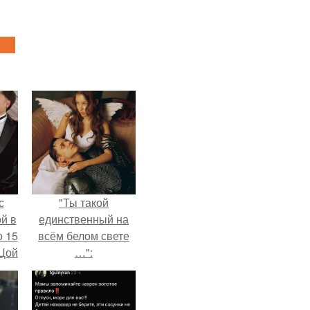
с
"Ты такой
й в
единственный на
о 15
всём белом свете
 Цой
…":
й".