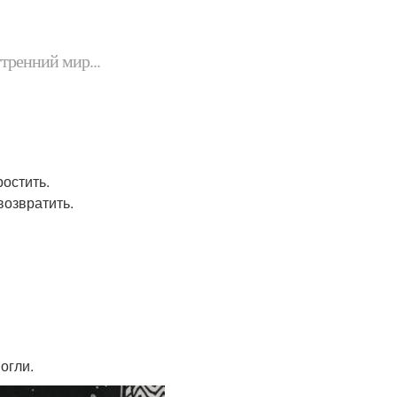
утренний мир...
ростить.
возвратить.
.
огли.