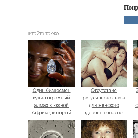
Понр
Читайте также
Один бизнесмен
Отсутствие
купил огромный
регулярного секса
алмаз в южной
для женского
с
Африке, который
здоровья опасно.
был величиной с
желток куриного
ж
яйца.