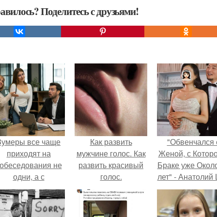
авилось? Поделитесь с друзьями!
Зумеры все чаще
Как развить
"Обвенчался 
приходят на
мужчине голос. Как
Женой, с Которо
обеседования не
развить красивый
Браке уже Окол
одни, а с
голос.
лет" - Анатолий
родителями,
удивил
алуются эйчары.
поклонников
"тайной свадьбо