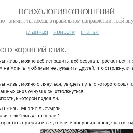
ПСИХОЛОГИЯ ОТНОШЕНИЙ
но - значит, ты идешь в правильном направлении. твой вн
главная
новости
статьи
сто хороший стих.
мы живы, можно всё исправить, всё осознать, раскаяться, п
м не мстить, любимым не лукавить, друзей, что оттолкнули, 
мы живы, можно оглянуться, увидеть путь, с которого сошли
рашных снов очнувшись, оттолкнуться.
опасти, к которой подошли.
мы живы. Многие ль сумели.
овить любимых, что ушли?
 простить при жизни не успели, и попросить прощенья не см