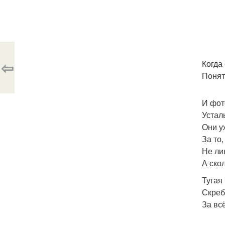
⇦
Когда 
Понят
И фот
Устал
Они у
За то,
Не ли
А скол
Тугая 
Скреб
За вс