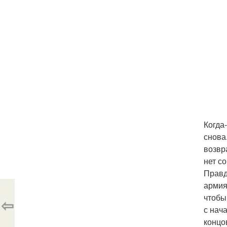
Когда
снова
возвр
нет с
Правд
армия
чтобы
⇦
с нач
концо