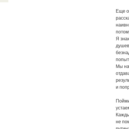
Еще о
расск
наивн
потом
Я зна
душев
безна
попытк
Мы на
отдав
резул
и поп
Пойми
устаем
Кажды
не по
рутин