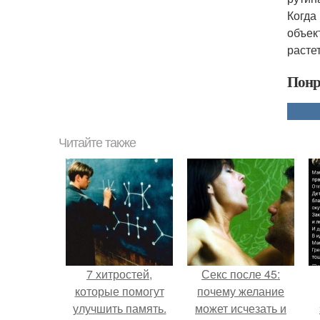
Когда
объек
расте
Понр
Читайте также
7 хитростей,
Секс после 45:
которые помогут
почему желание
улучшить память.
может исчезать и