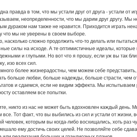
дна правда в том, что мы устали друг от друга - устали от и
азываем, неопределенности, что мы дарим друг другу. Мы не
ым дураком нам также не нравится. Приходится играть нена
у что мы не уверены в своем выборе.
ю, насколько сложно продолжить что-то делать или пытатьс
ные силы на исходе. А те оптимистичные идеалы, которые в
дежными и глупыми. Но вот что я прошу, если уж вы так близ
у, изо всех сил.
много более жизнерадостны, чем можем себе представить,
ать больше любви, больше надежды, больше страсти, чем 
ьтатов и сдаемся, если не видим эффекта. Мы испытываем 
росту оставляем все попытки.
те, никто из нас не может быть вдохновлен каждый день. 
 все. Тот факт, что вы выбились из сил и устали от жизни, в
й человек, которым вы когда-либо восхищались, хоть раз чу
мешало ему достичь своих целей. Не позволяйте себе сдава
а или реализация больших и грандиозных планов.