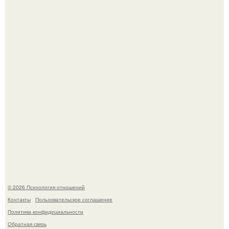
лет" - Анатолий Цой удивил поклонников "тайной
свадьбой".
Когда-то всем объясняли эту тему слишком просто:
миллионы сперматозоидов бегут к цели, а побеждает
самый быстрый.
© 2026 Психология отношений
Контакты
Пользовательское соглашение
Политика конфидециальности
Обратная связь