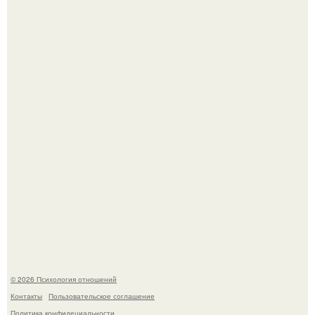
Гастроли важнее семейных вечеров: почему Shaman
видит собственную дочь чаще на экране, чем вживую.
В соцсетях завирусился эмоциональный пост, автор
которого призвала матерей отдыхать без детей и не
испытывать чувство вины.
© 2026 Психология отношений
Контакты
Пользовательское соглашение
Политика конфидециальности