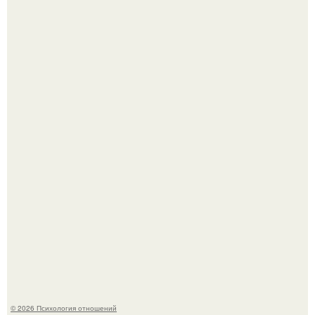
Hе надо стремиться афишировать свое равнодушие.
Чего мы на самом деле хотим?
© 2026 Психология отношений