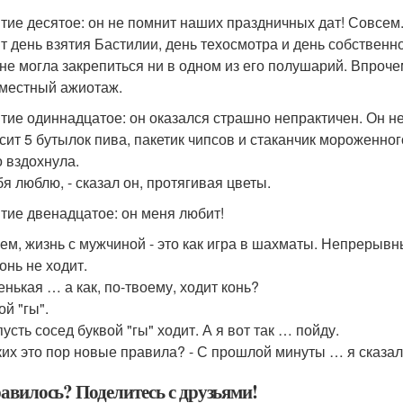
тие десятое: он не помнит наших праздничных дат! Совсем
т день взятия Бастилии, день техосмотра и день собственн
 не могла закрепиться ни в одном из его полушарий. Впроче
местный ажиотаж.
тие одиннадцатое: он оказался страшно непрактичен. Он не
сит 5 бутылок пива, пакетик чипсов и стаканчик мороженно
о вздохнула.
бя люблю, - сказал он, протягивая цветы.
тие двенадцатое: он меня любит!
ем, жизнь с мужчиной - это как игра в шахматы. Непрерыв
конь не ходит.
енькая … а как, по-твоему, ходит конь?
ой "гы".
пусть сосед буквой "гы" ходит. А я вот так … пойду.
аких это пор новые правила? - С прошлой минуты … я сказал
авилось? Поделитесь с друзьями!