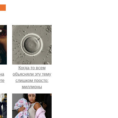
Когда-то всем
на
объясняли эту тему
ете
слишком просто:
миллионы
сперматозоидов
бегут к цели, а
побеждает самый
быстрый.