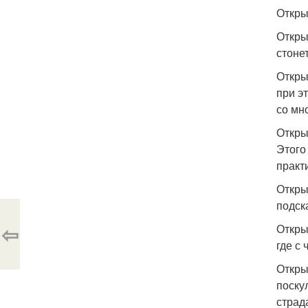
Откры
Откры
стоне
Откры
при э
со мн
Откры
Этого
практ
Откры
подск
⇦
Откры
где с
Откры
поску
страд