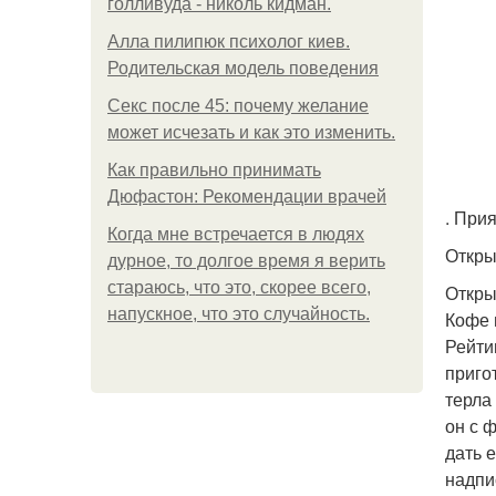
голливуда - николь кидман.
Алла пилипюк психолог киев.
Родительская модель поведения
Секс после 45: почему желание
может исчезать и как это изменить.
Как правильно принимать
Дюфастон: Рекомендации врачей
. При
Когда мне встречается в людях
Открыт
дурное, то долгое время я верить
стараюсь, что это, скорее всего,
Откры
напускное, что это случайность.
Кофе 
Рейти
приго
терла
он с 
дать 
надпи