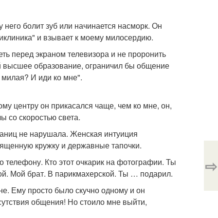
у него болит зуб или начинается насморк. Он
ликлиника" и взывает к моему милосердию.
еть перед экраном телевизора и не проронить
ий высшее образование, ограничил бы общение
 милая? И иди ко мне".
ому центру он прикасался чаще, чем ко мне, он,
лы со скоростью света.
раниц не нарушала. Женская интуиция
священную кружку и державные тапочки.
⇨
по телефону. Кто этот очкарик на фотографии. Ты
гой. Мой брат. В парикмахерской. Ты … подарил.
не. Ему просто было скучно одному и он
тсутствия общения! Но стоило мне выйти,