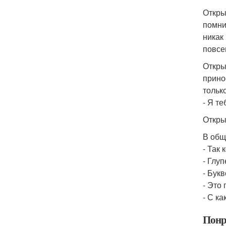
Откры
помни
никак
повсе
Откры
прино
тольк
- Я те
Откры
В общ
- Так 
- Глуп
- Букв
- Это 
- С к
Понр