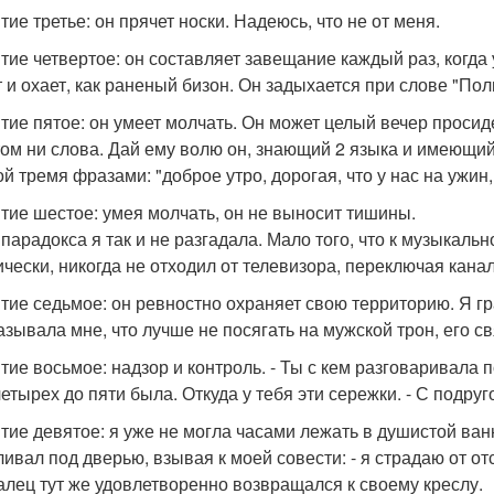
тие третье: он прячет носки. Надеюсь, что не от меня.
тие четвертое: он составляет завещание каждый раз, когда 
т и охает, как раненый бизон. Он задыхается при слове "По
тие пятое: он умеет молчать. Он может целый вечер просид
том ни слова. Дай ему волю он, знающий 2 языка и имеющ
ой тремя фразами: "доброе утро, дорогая, что у нас на ужин,
тие шестое: умея молчать, он не выносит тишины.
 парадокса я так и не разгадала. Мало того, что к музыкальн
ически, никогда не отходил от телевизора, переключая кана
тие седьмое: он ревностно охраняет свою территорию. Я г
азывала мне, что лучше не посягать на мужской трон, его 
тие восьмое: надзор и контроль. - Ты с кем разговаривала 
 четырех до пяти была. Откуда у тебя эти сережки. - С подру
тие девятое: я уже не могла часами лежать в душистой ван
ливал под дверью, взывая к моей совести: - я страдаю от о
алец тут же удовлетворенно возвращался к своему креслу.