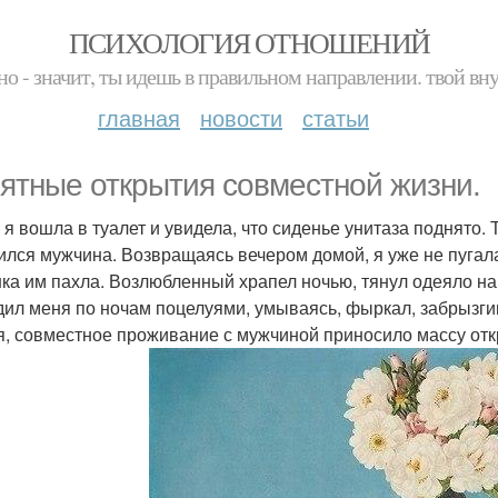
ПСИХОЛОГИЯ ОТНОШЕНИЙ
но - значит, ты идешь в правильном направлении. твой вн
главная
новости
статьи
ятные открытия совместной жизни.
 я вошла в туалет и увидела, что сиденье унитаза поднято.
ился мужчина. Возвращаясь вечером домой, я уже не пугала
ка им пахла. Возлюбленный храпел ночью, тянул одеяло на 
дил меня по ночам поцелуями, умываясь, фыркал, забрызгив
я, совместное проживание с мужчиной приносило массу от