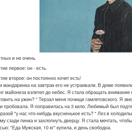
ятных и не очень.
ие первое: он - есть.
тие второе: он постоянно хочет есть!
и мандаринка на завтрак его не устраивали. В доме появи
нг майонеза взлетел до небес. Я стала обращать внимание 
товить на ужин? " Терзал меня почище гамлетовского. Я зве
 и пробовала. Я поправилась на 3 кило. Любимый был подтян
фразой "у нас что-нибудь вкусненькое есть? " Лез в холодил
ему сзади пинка и захлопнуть дверцу. Я стала мечтать, что
сью: "Еда Мужская, 10 кг" купила, и день свободна.