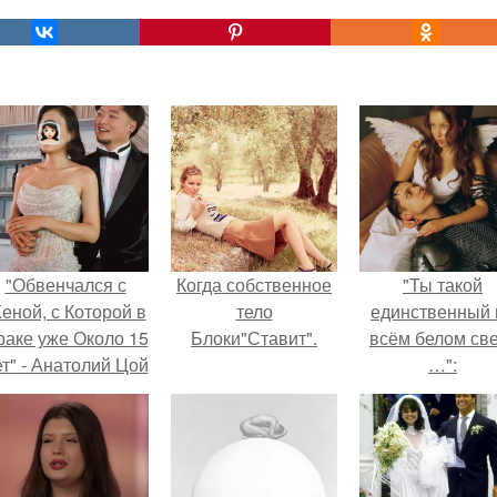
"Обвенчался с
Когда собственное
"Ты такой
еной, с Которой в
тело
единственный 
раке уже Около 15
Блоки"Ставит".
всём белом св
ет" - Анатолий Цой
…":
удивил
поклонников
тайной свадьбой".