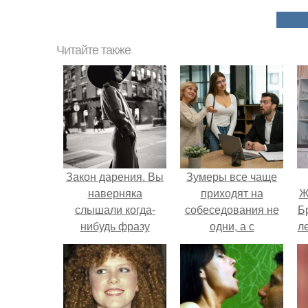
Читайте также
Закон дарения. Вы
Зумеры все чаще
наверняка
приходят на
Ж
слышали когда-
собеседования не
Б
нибудь фразу
одни, а с
л
"Чтобы Что-то
родителями,
Получить, Нужно
жалуются эйчары.
Сначала Отдать".
"