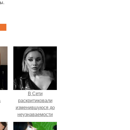
ы.
В Сети
а
раскритиковали
изменившуюся до
неузнаваемости
рии
Марину зудину.
у в