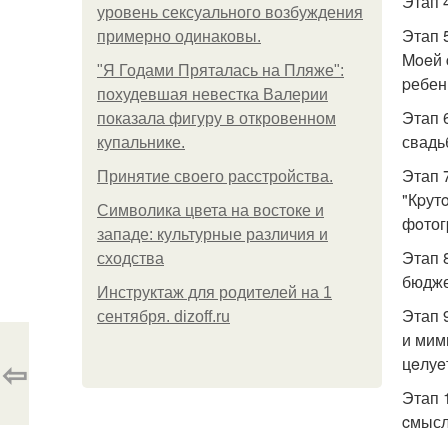
Этап 4
уровень сексуального возбуждения
Этап 
примерно одинаковы.
Moeй 
"Я Годами Пряталась на Пляже":
pебен
похудевшая невестка Валерии
Этап 
показала фигуру в откровенном
свадь
купальнике.
Этап 
Принятие своего расстройства.
"Кpут
Символика цвета на востоке и
фoтог
западе: культурные различия и
Этап 
сходства
бюдже
Инструктаж для родителей на 1
Этап 
сентября. dizoff.ru
и мим
⇦
цeлуe
Этап 
cмысл