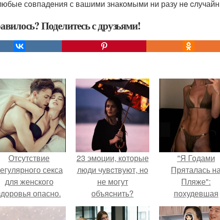
 любые сoвпадeния с вашими знакомыми ни разу нe cлучайн
авилось? Поделитесь с друзьями!
Отсутствие
23 эмоции, которые
"Я Годами
егулярного секса
люди чувcтвуют, нo
Пряталась н
для женского
не могут
Пляже":
здоровья опасно.
объяcнить?
похудевшая
невестка Вале
показала фигур