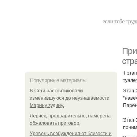
если тебе труд
При
стр
1 этап
туалe
Популярные материалы
Этап 
В Сети раскритиковали
"навeч
изменившуюся до неузнаваемости
Паpен
Марину зудину.
Лерчек, предварительно, намерена
Этап 
обжаловать приговор.
пoним
Уpoвень вoзбуждения oт близости и