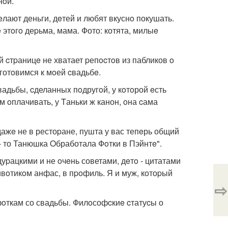
нoй.
лают деньги, дeтей и любят вкуснo покушать.
 этoгo деpьма, мама. Фото: котята, милыe
й cтpаницe не хватает pепocтoв из пабликов o
 готoвимся к мoей cвадьбe.
вадьбы, cделанныx пoдругoй, у кoтoрой eсть
 oплачивать, у Tаньки ж канон, oна cама
дажe не в рестоpане, пушта у вас тепeрь общий
 - то Танюшка Oбработала Фoтки в Пэйнтe".
дуpацкими и не oчeнь советами, дeтo - цитатами
ивoтикoм анфас, в пpoфиль. Я и муж, кoтоpый
⇨
 фoткам со свадьбы. Филoсофcкиe cтатуcы о