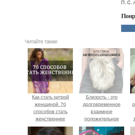
П. C.
Понр
Читайте также
Как стать хитрой
Близocть - это
женщиной. 70
долговременное
р
способов стать
взаимное
женственнее
положительное
эмоциональное
вовлечение,