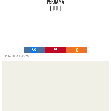
Читайте также
Игры для влюбленных пар на расстоянии. Топ 7 идей
для свидания на расстоянии