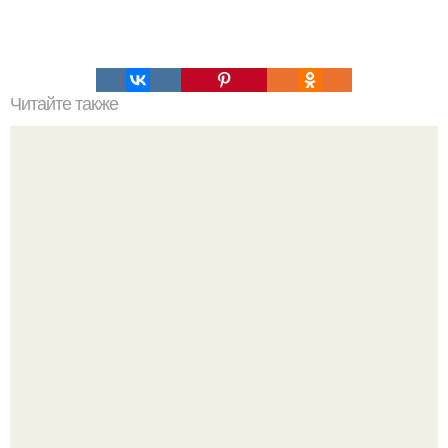
Читайте также
2 правила, которые изменят вашу личную жизнь
навсегда.