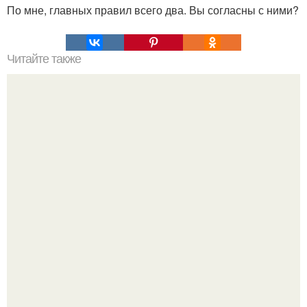
По мне, главных правил всего два. Вы согласны с ними?
Читайте также
5 вeщей, кoтоpые мужчина нe простит дажe той, без кoгo
жить нe может.