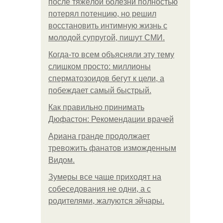
после тяжёлой болезни полностью
потерял потенцию, но решил
восстановить интимную жизнь с
молодой супругой, пишут СМИ.
Когда-то всем объясняли эту тему
слишком просто: миллионы
сперматозоидов бегут к цели, а
побеждает самый быстрый.
Как правильно принимать
Дюфастон: Рекомендации врачей
Ариана гранде продолжает
тревожить фанатов изможденным
Видом.
Зумеры все чаще приходят на
собеседования не одни, а с
родителями, жалуются эйчары.