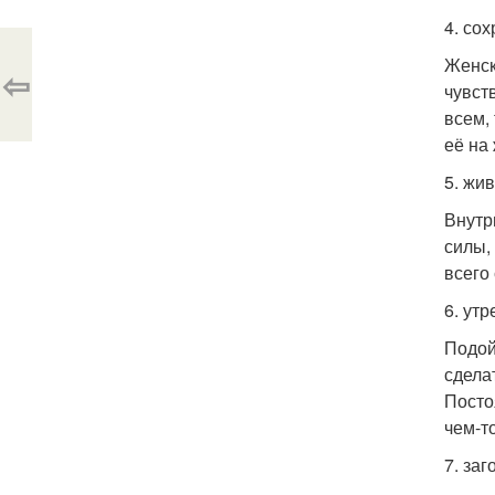
4. со
Женск
⇦
чувст
всем,
её на
5. жи
Внутр
силы,
всего
6. утр
Подой
сдела
Посто
чем-то
7. заг