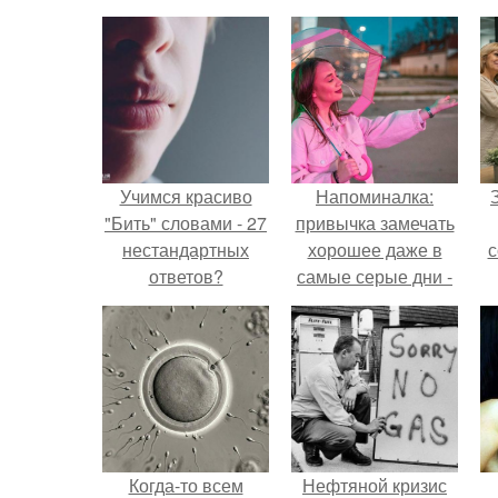
Учимся красиво
Напоминалка:
"Бить" словами - 27
привычка замечать
нестандартных
хорошее даже в
с
ответов?
самые серые дни -
это не очередная
сказка из книг по
ж
саморазвитию.
Когда-то всем
Нефтяной кризис