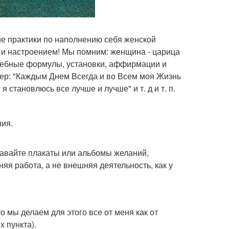
ие практики по наполнению себя женской
 и настроением! Мы помним: женщина - царица
лшебные формулы, установки, аффирмации и
мер: "Каждым Днем Всегда и во Всем моя Жизнь
 становлюсь все лучше и лучше" и т. д и т. п.
ния.
давайте плакаты или альбомы желаний,
я работа, а не внешняя деятельность, как у
то мы делаем для этого все от меня как от
 пункта).