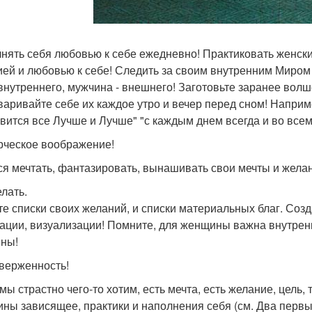
нять себя любовью к себе ежедневно! Практиковать женск
ией и любовью к себе! Следить за своим внутренним Миром
внутреннего, мужчина - внешнего! Заготовьте заранее во
варивайте себе их каждое утро и вечер перед сном! Напри
вится все Лучше и Лучше" "с каждым днем всегда и во всем я
орческое воображение!
ся мечтать, фантазировать, вынашивать свои мечты и жела
елать.
е списки своих желаний, и списки материальных благ. Соз
ации, визуализации! Помните, для женщины важна внутрення
ны!
иверженность!
мы страстно чего-то хотим, есть мечта, есть желание, цель, 
ны зависящее, практики и наполнения себя (см. Два первых