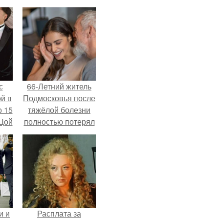
с
66-Летний житель
й в
Подмосковья после
о 15
тяжёлой болезни
 Цой
полностью потерял
потенцию, но
решил
й".
восстановить
интимную жизнь с
молодой супругой,
пишут СМИ.
и и
Расплата за