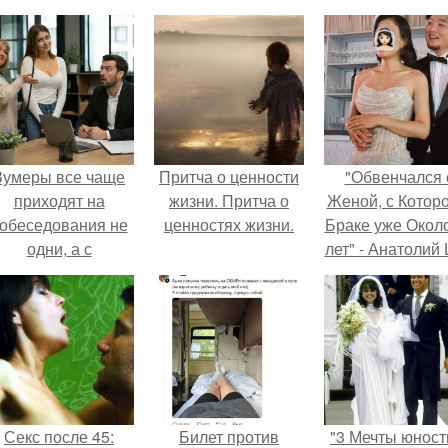
Зумеры все чаще
Притча о ценности
"Обвенчался 
приходят на
жизни. Притча о
Женой, с Которо
обеседования не
ценностях жизни.
Браке уже Окол
одни, а с
лет" - Анатолий
родителями,
удивил
алуются эйчары.
поклонников
"тайной свадьбо
Секс после 45:
Билет против
"3 Мечты юност