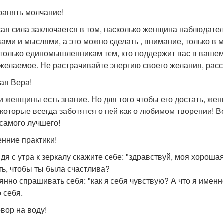
хранять молчание!
ая сила заключается в том, насколько женщина наблюдател
вами и мыслями, а это можно сделать , внимание, только в
 только единомышленникам тем, кто поддержит вас в ваше
 желаемое. Не растрачивайте энергию своего желания, расс
вая Вера!
и женщины есть знание. Но для того чтобы его достать, же
 которые всегда заботятся о ней как о любимом творении! Ве
 самого лучшего!
енние практики!
дя с утра к зеркалу скажите себе: "здравствуй, моя хорошая
ть, чтобы ты была счастлива?
янно спрашивать себя: "как я себя чувствую? А что я именн
 себя.
овор на воду!