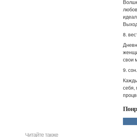
Волше
любов
идеал
Выход
8. вес
Дневн
женщи
свои 
9. сон
Кажды
себя,
процв
Понр
Читайте также