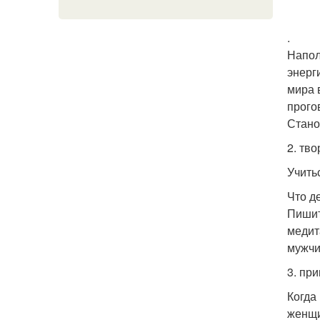
.
Напол
энерг
мира 
прого
Стано
2. тв
Учить
Что д
Пишит
медит
мужчи
3. пр
Когда 
женщи