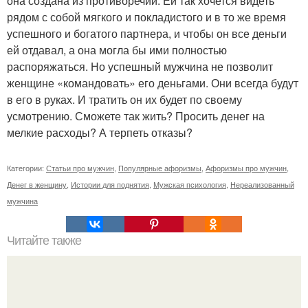
она создана из противоречий. Ей так хочется видеть
рядом с собой мягкого и покладистого и в то же время
успешного и богатого партнера, и чтобы он все деньги
ей отдавал, а она могла бы ими полностью
распоряжаться. Но успешный мужчина не позволит
женщине «командовать» его деньгами. Они всегда будут
в его в руках. И тратить он их будет по своему
усмотрению. Сможете так жить? Просить денег на
мелкие расходы? А терпеть отказы?
Категории:
Статьи про мужчин
,
Популярные афоризмы
,
Афоризмы про мужчин
,
Денег в женщину
,
Истории для поднятия
,
Мужская психология
,
Нереализованный
мужчина
Читайте также